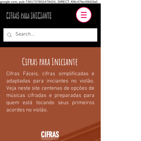
google.com, pub-7361737802479424, DIRECT, f08c47fec0942fa0
CIFRAS para INICIANTE
Cifras para Iniciante
Cifras Fáceis, cifras simplificadas e
adaptadas para iniciantes no violão.
Veja neste site centenas de opções de
músicas cifradas e preparadas para
quem está tocando seus primeiros
acordes no violão.
CIFRAS