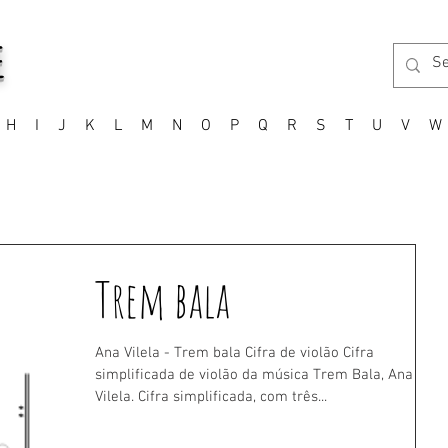
E
H
I
J
K
L
M
N
O
P
Q
R
S
T
U
V
W
Trem bala
Ana Vilela - Trem bala Cifra de violão Cifra
simplificada de violão da música Trem Bala, Ana
Vilela. Cifra simplificada, com três...