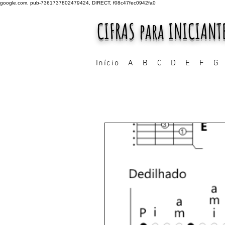
google.com, pub-7361737802479424, DIRECT, f08c47fec0942fa0
CIFRAS para INICIANT
Início
A
B
C
D
E
F
G