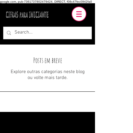
google.com, pub-7361737802479424, DIRECT, f08c47fec0942fa0
CIFRAS para INICIANTE
Posts em breve
Explore outras categorias neste blog
ou volte mais tarde.