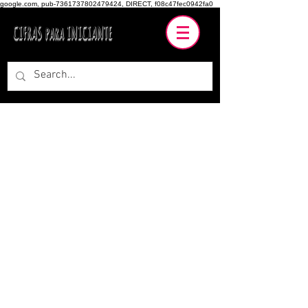
google.com, pub-7361737802479424, DIRECT, f08c47fec0942fa0
CIFRAS para INICIANTE