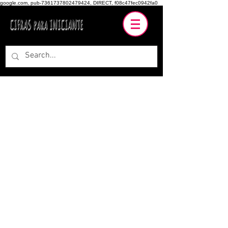
google.com, pub-7361737802479424, DIRECT, f08c47fec0942fa0
CIFRAS para INICIANTE