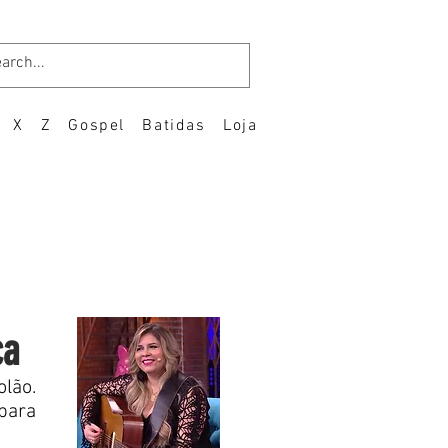
X
Z
Gospel
Batidas
Loja
ça
lão.
para