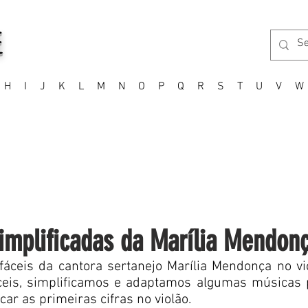
E
H
I
J
K
L
M
N
O
P
Q
R
S
T
U
V
W
simplificadas da Marília Mendon
áceis da cantora sertanejo Marília Mendonça no vio
eis, simplificamos e adaptamos algumas músicas 
r as primeiras cifras no violão.