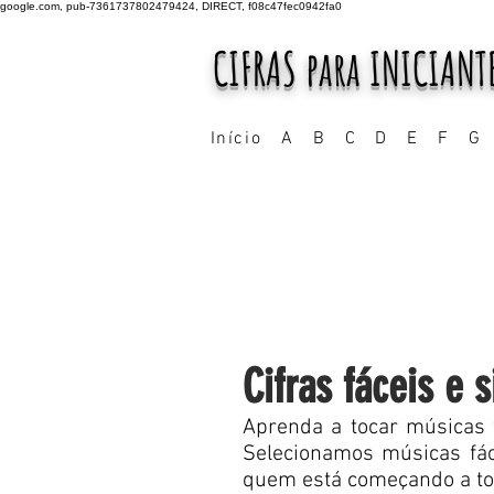
google.com, pub-7361737802479424, DIRECT, f08c47fec0942fa0
CIFRAS para INICIANT
Início
A
B
C
D
E
F
G
Cifras fáceis e 
Aprenda a tocar músicas f
Selecionamos músicas fác
quem está começando a toca