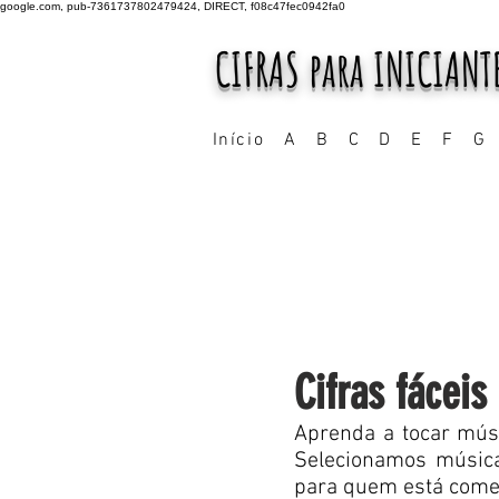
google.com, pub-7361737802479424, DIRECT, f08c47fec0942fa0
CIFRAS para INICIANT
Início
A
B
C
D
E
F
G
Cifras fáceis
Aprenda a tocar músi
Selecionamos música
para quem está começa