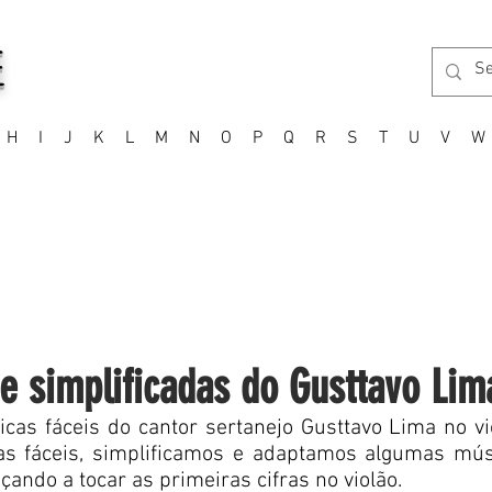
E
H
I
J
K
L
M
N
O
P
Q
R
S
T
U
V
W
 e simplificadas do Gusttavo Lim
cas fáceis do cantor sertanejo Gusttavo Lima no vi
s fáceis, simplificamos e adaptamos algumas mús
ndo a tocar as primeiras cifras no violão.