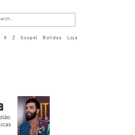
X
Z
Gospel
Batidas
Loja
a
olão.
icas