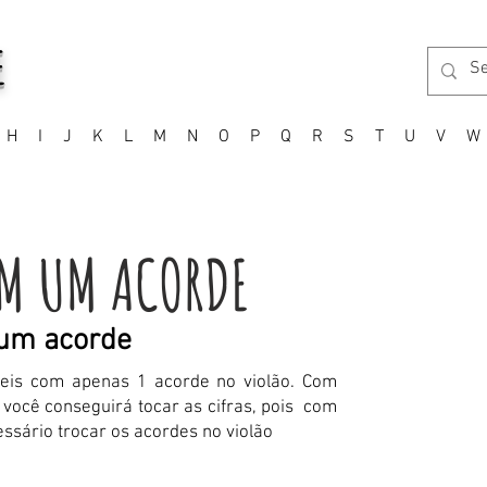
E
H
I
J
K
L
M
N
O
P
Q
R
S
T
U
V
W
M UM ACORDE
 um acorde
ceis com apenas 1 acorde no violão. Com
você conseguirá tocar as cifras, pois com
ssário trocar os acordes no violão