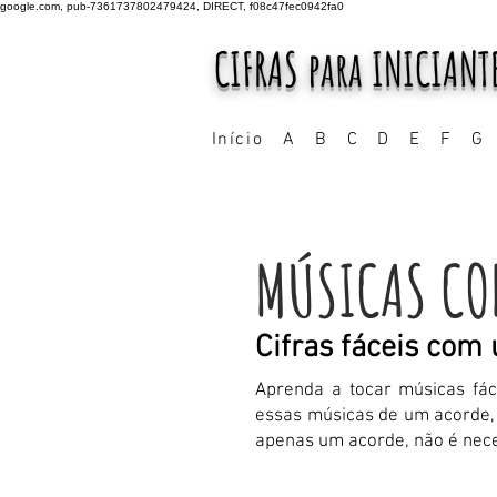
google.com, pub-7361737802479424, DIRECT, f08c47fec0942fa0
CIFRAS para INICIANT
Início
A
B
C
D
E
F
G
MÚSICAS CO
Cifras fáceis com
Aprenda a tocar músicas fá
essas músicas de um acorde, 
apenas um acorde, não é nece