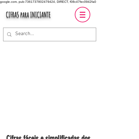
google.com, pub-7361737802479424, DIRECT, f08c47fec0942fa0
CIFRAS para INICIANTE
Cifras fáceis e simplificadas dos