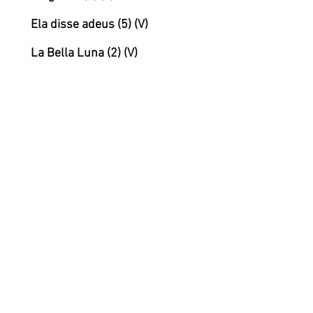
Ela disse adeus (5)
(V)
La Bella Luna (2) (V)
Loirinha bombril (2)
Melô do marinheiro (3)
O calibre (3) (V)
O Beco (2) (V)