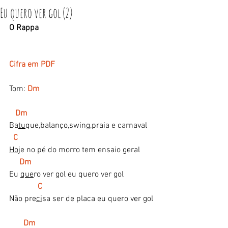
Eu quero ver gol (2)
O Rappa
Cifra em PDF
Tom: 
Dm
Dm
Ba
tu
que,balanço,swing,praia e carnaval
 C
Ho
je no pé do morro tem ensaio geral
 Dm
Eu 
que
ro ver gol eu quero ver gol
C
Não pre
ci
sa ser de placa eu quero ver gol
Dm