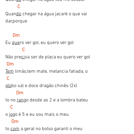
C
Quan
do
 chegar na água jacaré o que vai 
dar,porque
 Dm
Eu 
que
ro ver gol, eu quero ver gol
C
Não pre
ci
sa ser de placa eu quero ver gol
Dm
Tem
 limão,tem mate, melancia fatiada, o
C
glo
bo sal e doce dragão chinês (2x)
 Dm
to no 
ran
go desde as 2 e a lombra bateu
   C
o 
jo
go é 5 e eu sou mais o meu
Dm
to 
com
 a geral no bolso garanti o meu 