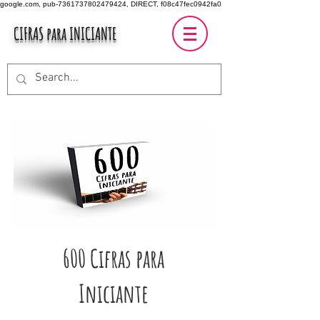
google.com, pub-7361737802479424, DIRECT, f08c47fec0942fa0
CIFRAS para INICIANTE
600 Cifras para
Iniciante