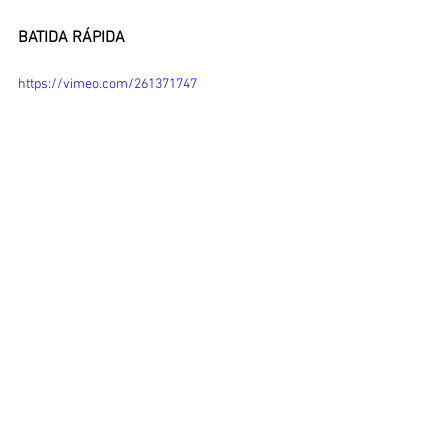
BATIDA RÁPIDA
https://vimeo.com/261371747
BATIDA LENTA 
https://vimeo.com/261371474