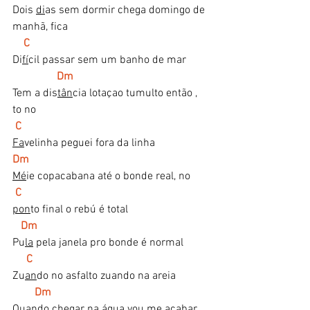
Dois 
di
as sem dormir chega domingo de 
manhã, fica
C
Di
fí
cil passar sem um banho de mar
Dm
Tem a dis
tân
cia lotaçao tumulto então , 
to no
C
Fa
velinha peguei fora da linha
Dm
Mé
ie copacabana até o bonde real, no
C
pon
to final o rebú é total
Dm
Pu
la
 pela janela pro bonde é normal
  C
Zu
an
do no asfalto zuando na areia
 Dm
Quan
do
 chegar na água vou me acabar