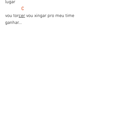
lugar
  C
vou tor
cer
 vou xingar pro meu time 
ganhar...