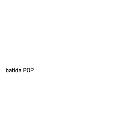
batida POP    
Mão Esquerda Harmonia
https://vimeo.com/200333184