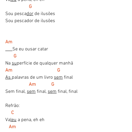
     G 
Sou pesca
dor
 de ilusões 
Sou pescador de ilusões
Am 
Se eu ousar catar 
   G 
Na 
su
perfície de qualquer manhã 
Am                                      G 
As 
palavras de um livro 
sem
 final 
   Am             G 
Sem final, 
sem
 final, 
sem
 final, final 
Refrão: 
C 
Va
leu
 a pena, eh eh 
  Am 