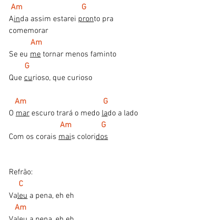
Am                              G 
A
in
da assim estarei 
pron
to pra 
comemorar 
Am 
Se eu 
me
 tornar menos faminto 
G 
Que 
cu
rioso, que curioso 
Am                                       G 
O 
mar
 escuro trará o medo 
la
do a lado 
   Am               G 
Com os corais 
mai
s colori
dos
Refrão: 
  C 
Va
leu
 a pena, eh eh 
Am 
Va
leu
 a pena, eh eh 