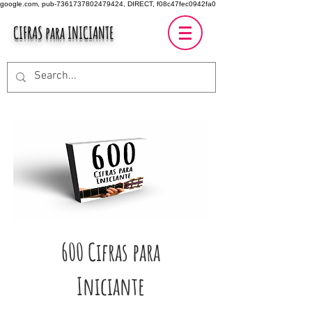
google.com, pub-7361737802479424, DIRECT, f08c47fec0942fa0
CIFRAS para INICIANTE
600 Cifras para
Iniciante