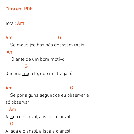
Cifra em PDF
Total: 
Am
Am                                      G 
Se meus joelhos não do
es
sem mais
Am 
Diante de um bom motivo
    G 
Que me 
tra
ga fé, que me traga fé
Am                                                G 
Se por alguns segundos eu o
bs
ervar e 
só observar 
 Am 
A 
is
ca e o anzol, a isca e o anzol 
 G 
A 
is
ca e o anzol, a isca e o anzol 