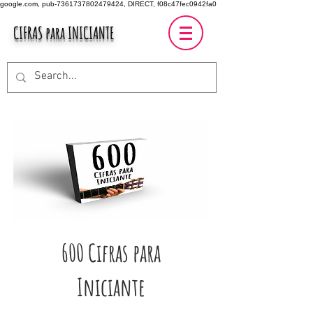
google.com, pub-7361737802479424, DIRECT, f08c47fec0942fa0
CIFRAS para INICIANTE
600 Cifras para
Iniciante