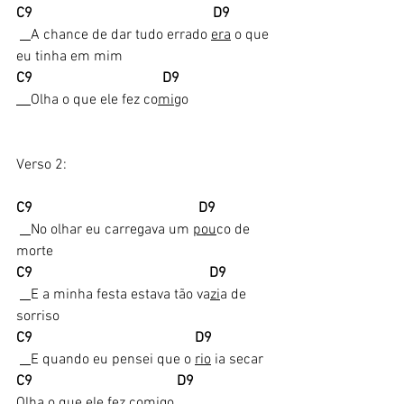
C9                                                  D9        
A chance de dar tudo errado 
era
 o que 
eu tinha em mim
C9                                    D9  
Olha o que ele fez co
mi
go
Verso 2:
C9                                              D9       
No olhar eu carregava um 
pou
co de 
morte
C9                                                 D9    
E a minha festa estava tão va
zi
a de 
sorriso
C9                                             D9  
E quando eu pensei que o 
rio
 ia secar
C9                                        D9 
O
lha o que ele fez comigo 
 ,