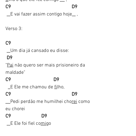
C9                                                  D9  
E vai fazer assim contigo hoje
 ,
Verso 3:
C9  
Um dia já cansado eu disse:
 D9   
"
Pai
 não quero ser mais prisioneiro da 
maldade"
C9                                   D9
E Ele me chamou de 
fi
lho,
C9                                                  D9   
Pedi perdão me humilhei cho
rei
 como 
eu chorei
C9                         D9          
E Ele foi fiel co
mi
go