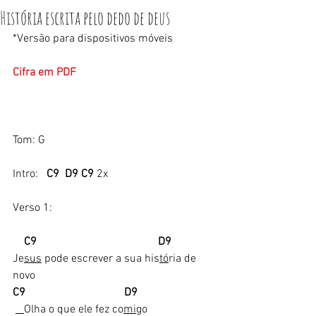
História escrita pelo dedo de deus
*Versão para dispositivos móveis 
Cifra em PDF
Tom: G
Intro:   
C9  D9 C9
 2x
Verso 1:
    C9                                           D9
Je
sus
 pode escrever a sua his
tó
ria de 
novo
C9                                   D9  
Olha o que ele fez co
mi
go