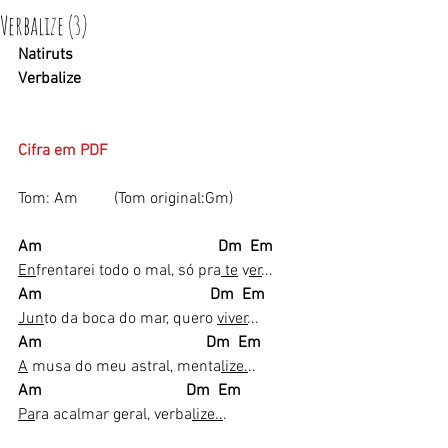
Verbalize (3)
Natiruts
Verbalize
Cifra em PDF​​​
Tom: Am         (Tom original:Gm)
Am                                            Dm  Em
En
frentarei todo o mal, só pra
 te
 v
er
...
Am                                          Dm  Em
Jun
to da boca do mar, quero 
viver
...
Am                                         Dm  Em
A
 musa do meu astral, menta
lize.
..
Am                                    Dm  Em
Pa
ra acalmar geral, verba
lize..
.