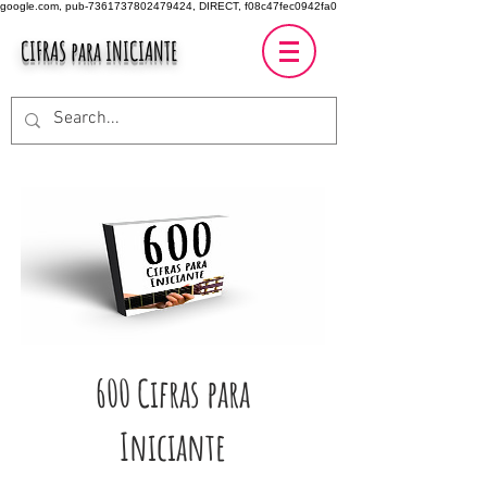
google.com, pub-7361737802479424, DIRECT, f08c47fec0942fa0
CIFRAS para INICIANTE
600 Cifras para
Iniciante