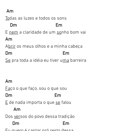
 Am
To
das as luzes e todos os sons
    Dm                                 Em
E 
nem
 a claridade de um 
so
nho bom vai 
Am
A
brir
 os meus olhos e a minha cabeça
Dm                                           Em
Se
 pra toda a idéia eu tiver u
ma
 barreira
Am
Fa
ço o que faço, sou o que sou
Dm                                    Em
E
 de nada importa o que 
se
 falou
      Am
Dos 
ver
sos do povo dessa tradição
Dm                                     Em
Eu 
que
ro é cantar pró resto 
des
sa 