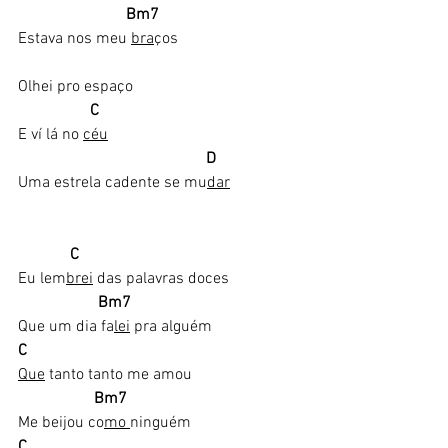
                          Bm7​
Estava nos meu 
bra
ços
Olhei pro espaço
                 C
E ví lá no 
céu
                                              D
Uma estrela cadente se mu
dar
  C
Eu lem
brei
 das palavras doces
 Bm7
Que um dia fa
lei
 pra alguém
C
Que
 tanto tanto me amou
                  Bm7
Me beijou co
mo 
ninguém
C