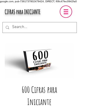
google.com, pub-7361737802479424, DIRECT, f08c47fec0942fa0
CIFRAS para INICIANTE
600 Cifras para
Iniciante