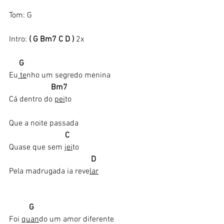
Tom: G
Intro:
 ( G Bm7 C D )
 2x
     G
Eu
 te
nho um segredo menina​
                    Bm7
Cá dentro do 
pei
to
Que a noite passada
                           C
Quase que sem j
ei
to
   D
Pela madrugada ia reve
lar
         G 
Foi 
quan
do um amor diferente