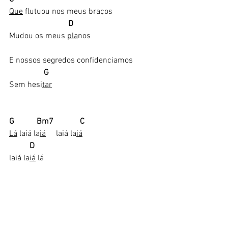
Que
 flutuou nos meus braços
 D
Mudou os meus 
pla
nos
E nossos segredos confidenciamos
                G
Sem hesi
tar
G           Bm7             C
Lá
 laiá la
iá
     laiá la
iá
D   
laiá la
iá
 lá  