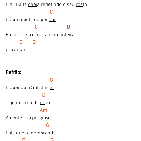
E a Lua tá 
chei
a refletindo o seu 
ros
to
    C
Dá um gosto de pen
sar
 G                       D     
Eu, você e o 
céu
 e a noite in
tei
ra
     C        D
pra a
mar
      __
Refrão:
G  
E quando o Sol che
gar
    D
a gente ama de 
no
vo
     Am
A gente liga pro 
po
vo
    G   
Fala que ta namo
ran
do,
    D                    G