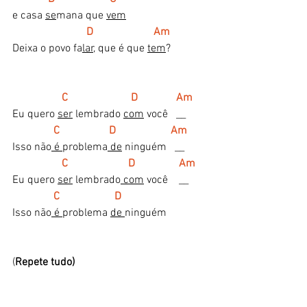
e casa 
se
mana que 
vem
    D                      Am
Deixa o povo fa
lar,
 que é que 
tem
?
   C                       D              Am
Eu quero 
ser
 lembrado 
com
 você   __
    C                  D                    Am
Isso não
 é 
problema
 de
 ninguém   __
    C                      D                Am
Eu quero 
ser
 lembrado
 com
 você    __
C                    D
Isso não
 é 
problema 
de 
ninguém    
(
Repete tudo)