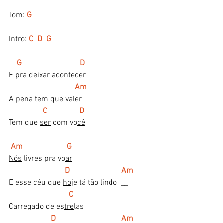
Tom: 
G
Intro: 
C  D  G
  G                             D
E 
pra
 deixar aconte
cer
 ​                           
Am
A pena tem que va
ler
 C                D
Tem que 
ser
 com vo
cê
Am                      G
Nós
 livres pra vo
ar
     D                          Am
E esse céu que 
ho
je tá tão lindo  __
C
Carregado de es
tre
las
     D                                 Am