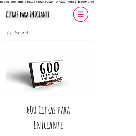
google.com, pub-7361737802479424, DIRECT, f08c47fec0942fa0
CIFRAS para INICIANTE
600 Cifras para
Iniciante