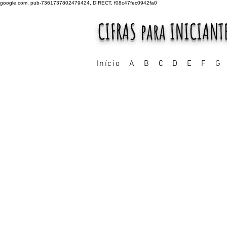
google.com, pub-7361737802479424, DIRECT, f08c47fec0942fa0
CIFRAS para INICIANT
Início
A
B
C
D
E
F
G