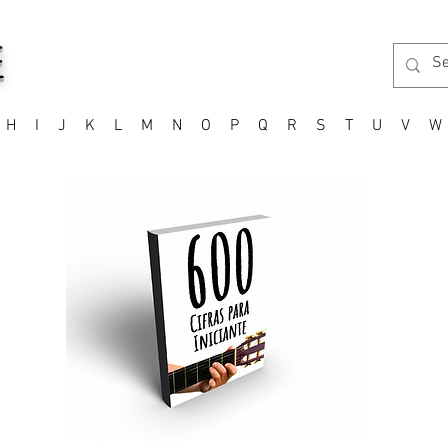
E
H
I
J
K
L
M
N
O
P
Q
R
S
T
U
V
W