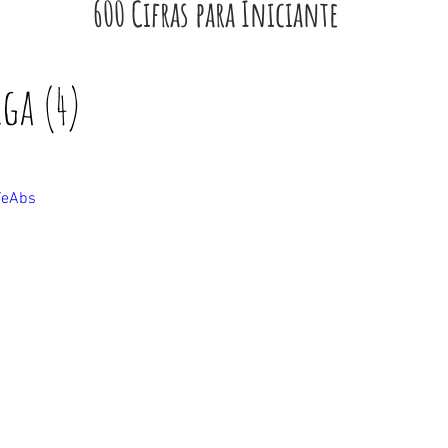
600 Cifras para Iniciante
ga (4)
YeAbs