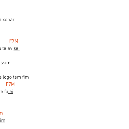
aixonar
          F7M
 te avi
sei
assim
e logo tem fim
        F7M
e fa
lei
Dm
sim