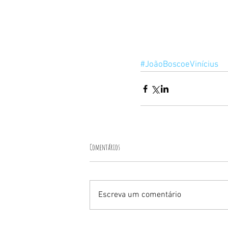
#JoãoBoscoeVinícius
Comentários
Escreva um comentário