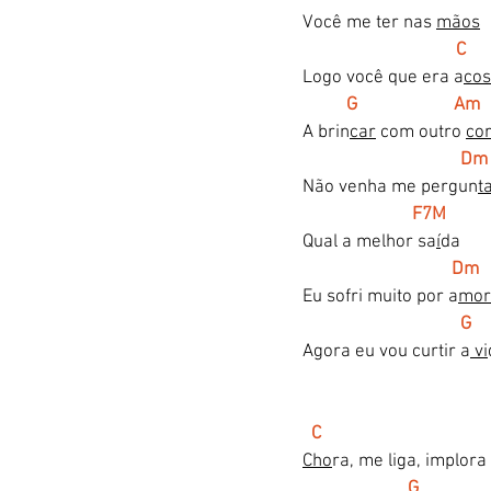
Você me ter nas 
mãos
C
Logo você que era a
cos
      G                      Am
A brin
car
 com outro 
co
Dm
Não venha me pergun
t
  F7M
Qual a melhor sa
í
da
Dm
Eu sofri muito por a
mor
 G
Agora eu vou curtir a
 vi
 C
Cho
ra, me liga, implora
  G