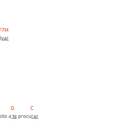
 F7M
l
var
        G             C
olto a
 te
 procu
rar