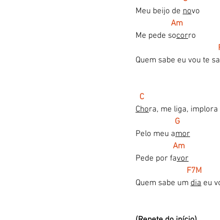
Meu beijo de 
no
vo
Am
Me pede so
cor
ro
 
Quem sabe eu vou te sa
 C
Cho
ra, me liga, implora
  G
Pelo meu a
mor
  Am
Pede por fa
vor
 F7M          
Quem sabe um 
dia
 eu v