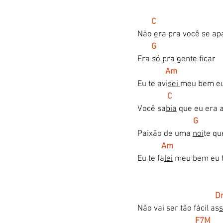
C
Não 
e
ra pra você se ap
G
Era 
só
 pra gente ficar
Am                     
Eu te avi
sei 
meu bem eu
C
Você sa
bia
 que eu era 
G
Paixão de uma 
noi
te qu
  Am                      
Eu te fa
lei
 meu bem eu t
  
Não vai ser tão fácil as
F7M