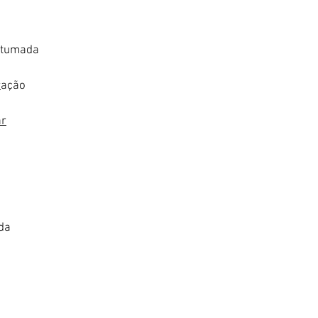
tumada
r
ação
ar
da