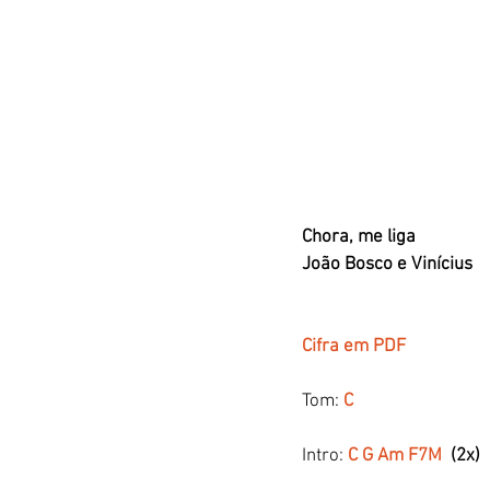
Chora, me liga
João Bosco e Vinícius 
Cifra em PDF
Tom:
 C
Intro: 
C G Am F7M
  (2x)