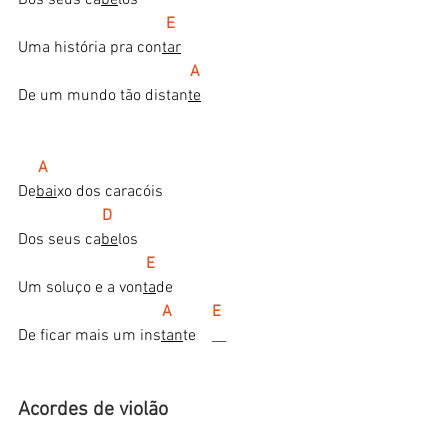
 E
Uma história pra con
tar
  A
De um mundo tão distan
te
A
De
bai
xo dos caracóis
D
Dos seus ca
be
los
  E
Um soluço e a von
ta
de
  A          E
De ficar mais um ins
tan
te    __
Acordes de violão