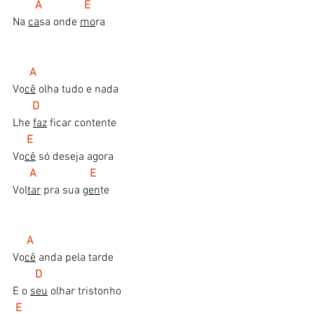
      A               E
Na 
ca
sa onde 
mo
ra
    A
Vo
cê
 olha tudo e nada
  D
Lhe 
faz
 ficar contente
   E
Vo
cê
 só deseja agora
A                   E
Vol
tar
 pra sua 
gen
te
A
Vo
cê
 anda pela tarde
 D
E o 
seu
 olhar tristonho
E