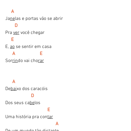
  A
Ja
ne
las e portas vão se abrir
D
Pra 
ver
 você chegar
   E
E, 
ao
 se sentir em casa
A                     E
Sor
rin
do vai cho
rar
A
De
bai
xo dos caracóis
  D
Dos seus ca
be
los
E
Uma história pra con
tar
A
De um mundo tão distan
te