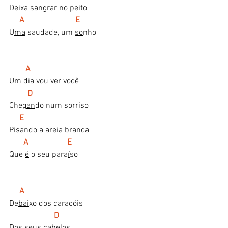
Dei
xa sangrar no peito
A                         E
U
ma
 saudade, um 
so
nho
A
Um 
dia
 vou ver você
  D
Che
gan
do num sorriso
E
Pi
san
do a areia branca
  A                   E
Que 
é
 o seu para
í
so
A
De
bai
xo dos caracóis
D
Dos seus ca
be
los