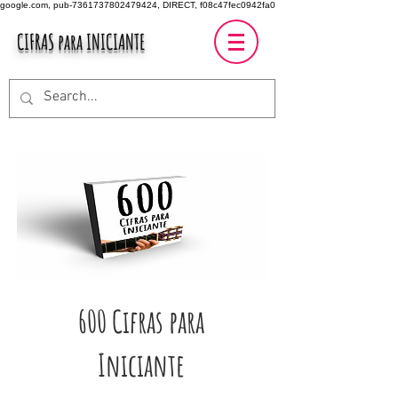
google.com, pub-7361737802479424, DIRECT, f08c47fec0942fa0
CIFRAS para INICIANTE
600 Cifras para
Iniciante