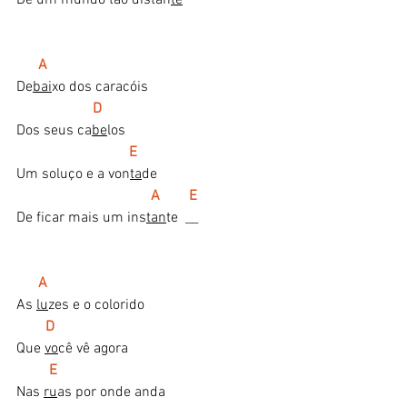
 A
De
bai
xo dos caracóis
   D
Dos seus ca
be
los
   E
Um soluço e a von
ta
de
   A        E
De ficar mais um ins
tan
te  __
A
As 
lu
zes e o colorido
D
Que 
vo
cê vê agora
E
Nas 
ru
as por onde anda