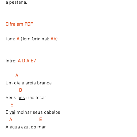
a pestana.
Cifra em PDF​​
Tom:
 A
 (Tom Original: 
Ab
)
Intro:
 A D A E7
A
Um 
di
a a areia branca
  D
Seus 
pés
 irão tocar
E
E 
vai
 molhar seus cabelos
A                      E
A 
á
gua azul do 
mar