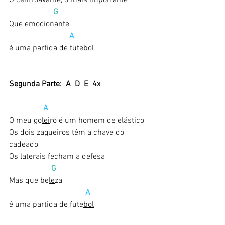
O centroavante, o mais importante
     G  
Que emocio
nan
te
 A
é uma partida de 
fu
tebol
Segunda Parte:  A  D  E  4x
A
O meu go
lei
ro é um homem de elástico
Os dois zagueiros têm a chave do 
cadeado
Os laterais fecham a defesa
 G
Mas que be
le
za
 A
é uma partida de fute
bol