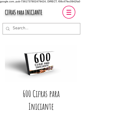
google.com, pub-7361737802479424, DIRECT, f08c47fec0942fa0
CIFRAS para INICIANTE
600 Cifras para
Iniciante