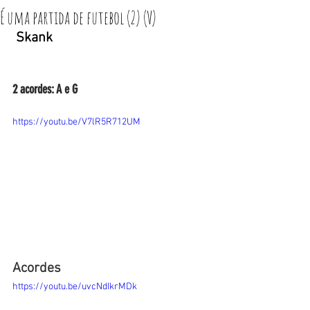
É uma partida de futebol (2) (V)
 Skank                                             
2 acordes: A e G    
https://youtu.be/V7lR5R712UM
Acordes
https://youtu.be/uvcNdIkrMDk