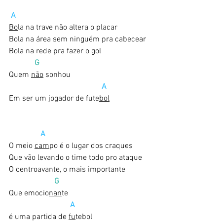
A
Bo
la na trave não altera o placar
Bola na área sem ninguém pra cabecear
Bola na rede pra fazer o gol
 G
Quem 
não
 sonhou
A
Em ser um jogador de fute
bol
A
O meio 
cam
po é o lugar dos craques
Que vão levando o time todo pro ataque
O centroavante, o mais importante
 G
Que emocio
nan
te
A
é uma partida de 
fu
tebol