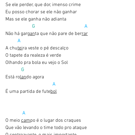
Se ele perder, que dor, imenso crime
Eu posso chorar se ele não ganhar
Mas se ele ganha não adianta
 G   
A
Não há gar
gan
ta que não pare de ber
rar
  A
A chu
tei
ra veste o pé descalço
O tapete da realeza é verde
Olhando pra bola eu vejo o Sol
G
Está ro
lan
do agora 
 A
É uma partida de fute
bol
A
O meio 
cam
po é o lugar dos craques
Que vão levando o time todo pro ataque