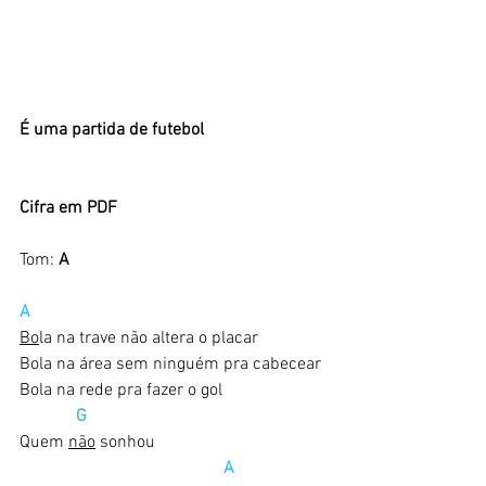
É uma partida de futebol
Cifra em PDF
Tom:
 A
A
Bo
la na trave não altera o placar
Bola na área sem ninguém pra cabecear
Bola na rede pra fazer o gol
 G
Quem 
não
 sonhou
A