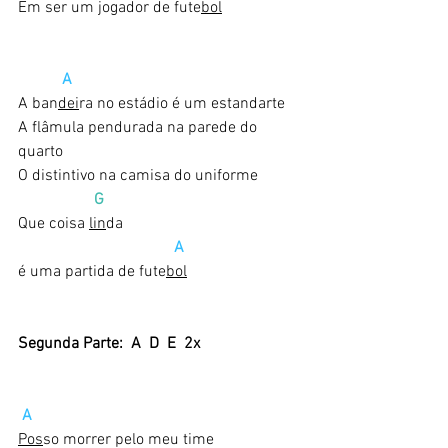
Em ser um jogador de fute
bol
A
A ban
dei
ra no estádio é um estandarte
A flâmula pendurada na parede do 
quarto
O distintivo na camisa do uniforme
 G    
Que coisa 
lin
da
A
é uma partida de fute
bol
Segunda Parte:  A  D  E  2x
A
Pos
so morrer pelo meu time