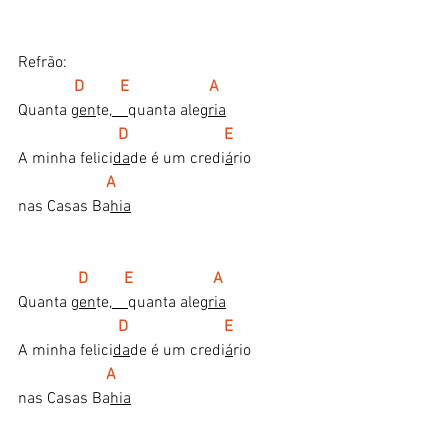
Refrão:
 D         E                    A
Quanta 
gen
te,
quanta ale
gria
 D                        E       
A minha felici
da
de é um credi
á
rio 
  A
nas Casas Ba
hia
 D         E                    A
Quanta 
gen
te,
quanta ale
gria
  D                        E     
A minha felici
da
de é um credi
á
rio 
 A
nas Casas Ba
hia