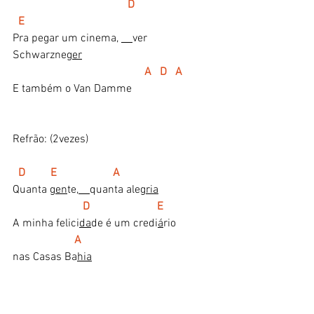
 D                           
  E
Pra pegar um cinema, 
ver 
Schwarzne
ger
A   D   A
E também o Van Damme
Refrão: (2vezes)
D         E                    A
Quanta 
gen
te,
quanta ale
gria
  D                        E      
A minha felici
da
de é um credi
á
rio 
  A
nas Casas Ba
hia