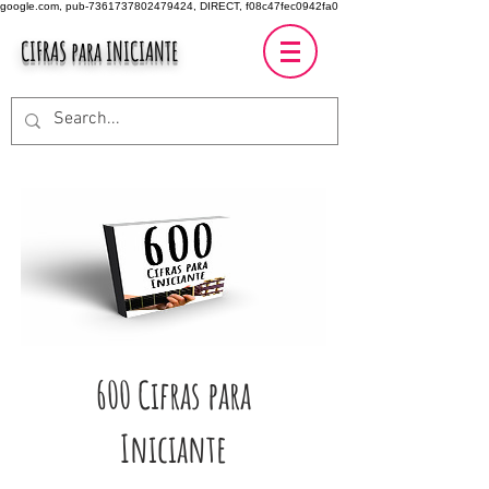
google.com, pub-7361737802479424, DIRECT, f08c47fec0942fa0
CIFRAS para INICIANTE
600 Cifras para
Iniciante