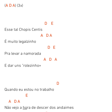
(
A D A
) (3x)
D    E
Esse tal Chopis Centis
 A   D A
É muito legalzinho
D   E
Pra levar a namorada
A   D   A
E dar uns "rolezinho»
  D 
Quando eu estou no trabalho
 E                                               
    A   D A
Não vejo a 
ho
ra de descer dos andaimes