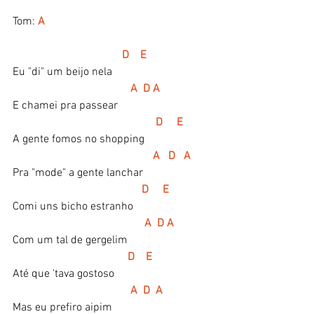
Tom:
A
 D    E
Eu "di" um beijo nela
A  D A
E chamei pra passear
 D     E
A gente fomos no shopping
 A   D   A
Pra "mode" a gente lanchar
D     E
Comi uns bicho estranho
A  D A
Com um tal de gergelim
  D    E
Até que 'tava gostoso
A  D  A
Mas eu prefiro aipim