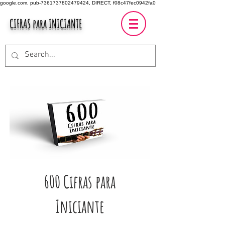
google.com, pub-7361737802479424, DIRECT, f08c47fec0942fa0
CIFRAS para INICIANTE
600 Cifras para
Iniciante