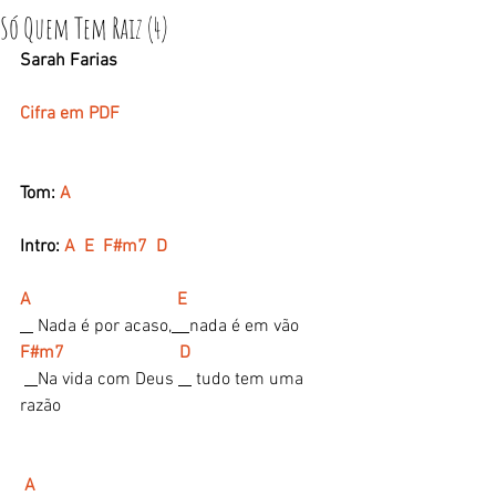
Só Quem Tem Raiz (4)
Sarah Farias
Cifra em PDF
Tom:
 A
Intro: 
A  E  F#m7  D
A                                 E
 Nada é por acaso,
nada é em vão
F#m7                          D
Na vida com Deus 
 tudo tem uma 
razão
 A 