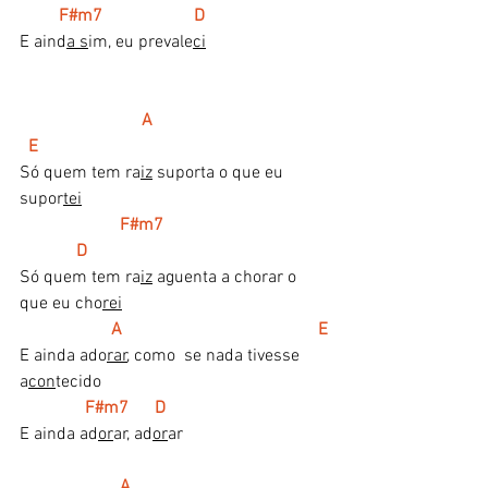
    F#m7                     D
E aind
a s
im, eu prevale
ci
A                                        
  E
Só quem tem ra
iz
 suporta o que eu 
supor
tei
F#m7                                      
             D
Só quem tem ra
iz
 aguenta a chorar o 
que eu cho
rei
  A                                             E
E ainda ado
rar
, como  se nada tivesse 
a
con
tecido
    F#m7      D  
E ainda ad
or
ar, ad
or
ar 
   A