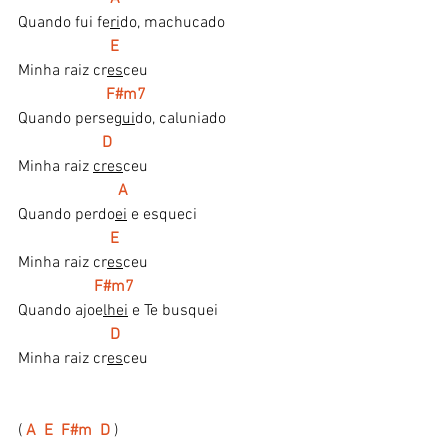
Quando fui fe
ri
do, machucado
 E
Minha raiz cr
es
ceu
  F#m7
Quando perse
gui
do, caluniado
  D
Minha raiz 
cres
ceu
 A    
Quando perdo
ei
 e esqueci
  E
Minha raiz cr
es
ceu
    F#m7 
Quando ajoe
lhei
 e Te busquei
 D
Minha raiz cr
es
ceu
(
A  E  F#m  D
 )