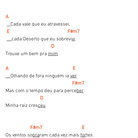
A    
Cada vale que eu atravessei,
 E                                               F#m7
cada Deserto que eu sobrevi
vi
 D
Trouxe um bem pra 
mim
A                                                    E
Olhando de fora ninguém ia 
ver
  F#m7
Mas com o tempo deu para perce
ber
   D
Minha raiz cres
ceu
F#m7                                E
Os ventos so
pra
ram cada vez mais 
for
tes