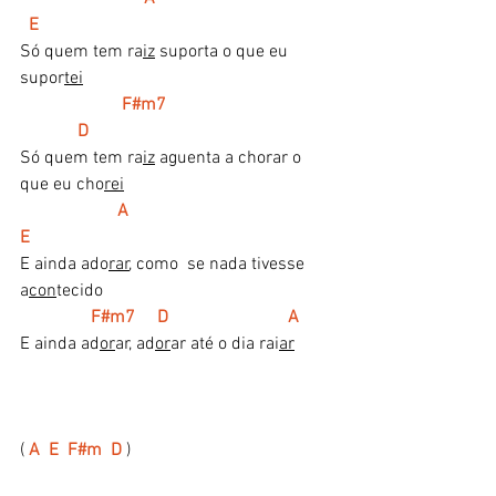
  E
Só quem tem ra
iz
 suporta o que eu 
supor
tei
  F#m7                                      
             D
Só quem tem ra
iz
 aguenta a chorar o 
que eu cho
rei
A                                             
E
E ainda ado
rar
, como  se nada tivesse 
a
con
tecido
       F#m7     D                           A
E ainda ad
or
ar, ad
or
ar até o dia rai
ar
( 
A  E  F#m  D
 )