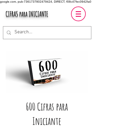
google.com, pub-7361737802479424, DIRECT, f08c47fec0942fa0
CIFRAS para INICIANTE
600 Cifras para
Iniciante