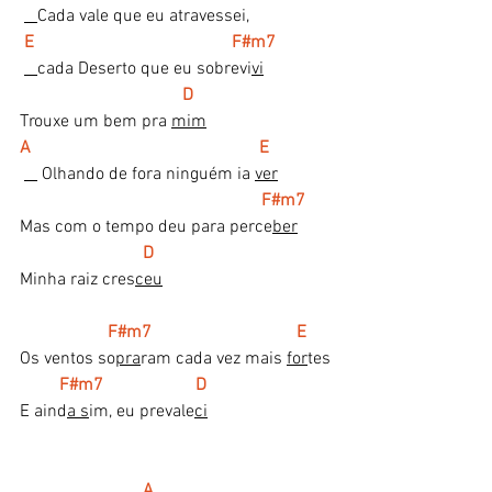
Cada vale que eu atravessei,
E                                             F#m7
cada Deserto que eu sobrevi
vi
D
Trouxe um bem pra 
mim
A                                                    E
 Olhando de fora ninguém ia 
ver
 F#m7
Mas com o tempo deu para perce
ber
 D
Minha raiz cres
ceu
 F#m7                                 E
Os ventos so
pra
ram cada vez mais 
for
tes
 F#m7                     D
E aind
a s
im, eu prevale
ci
        A                                        