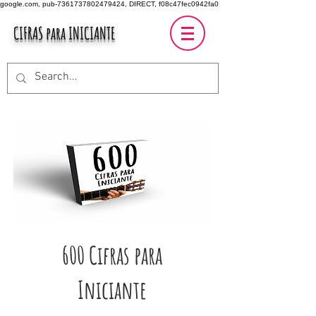
google.com, pub-7361737802479424, DIRECT, f08c47fec0942fa0
CIFRAS para INICIANTE
600 Cifras para
Iniciante