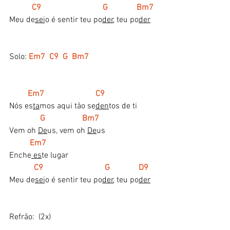
      C9                              G              Bm7
Meu de
se
jo é sentir teu po
der
, teu po
der
Solo: 
Em7  C9  G  Bm7
 Em7                         C9
Nós es
ta
mos aqui tão se
den
tos de ti
G                  Bm7
Vem oh 
De
us, vem oh 
De
us
Em7
Enche
 es
te lugar
C9                              G              D9
Meu de
se
jo é sentir teu po
der
, teu po
der
Refrão:  (2x)