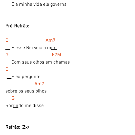
E a minha vida ele go
ver
na
Pré-Refrão:
C                               Am7
 E esse Rei veio a m
im
G                                    F7M
Com seus olhos em 
cha
mas
C
E eu perguntei 
Am7
sobre os seus 
o
lhos
G
Sor
rin
do me disse
Refrão: (2x)