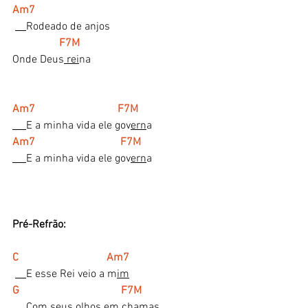
Am7
Rodeado de anjos
F7M
Onde Deus
 rei
na
Am7                              F7M
E a minha vida ele gov
ern
a
Am7                               F7M
E a minha vida ele gov
ern
a
Pré-Refrão:
C                                Am7
E esse Rei veio a m
im
G                                     F7M
Com seus olhos em 
cha
mas