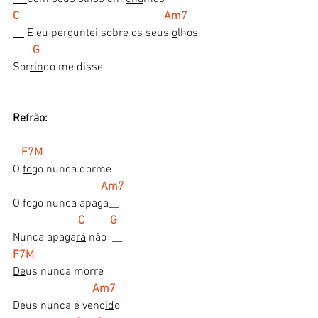
C                                                   Am7
 E eu perguntei sobre os seus 
o
lhos
G
Sor
rin
do me disse
Refrão:
F7M
O 
fo
go nunca dorme
Am7
O fogo nunca apaga__
  C         G
Nunca apaga
rá
 não  __
F7M
De
us nunca morre
Am7
Deus nunca é venc
id
o