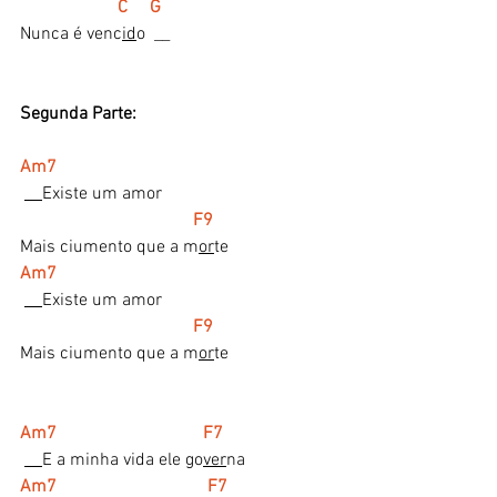
 C     G
Nunca é venc
id
o  __
Segunda Parte:
Am7
Existe um amor
 F9
Mais ciumento que a m
or
te
Am7
Existe um amor
F9
Mais ciumento que a m
or
te
Am7                                 F7
E a minha vida ele go
ver
na
Am7                                  F7