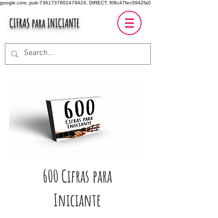
google.com, pub-7361737802479424, DIRECT, f08c47fec0942fa0
CIFRAS para INICIANTE
600 Cifras para
Iniciante