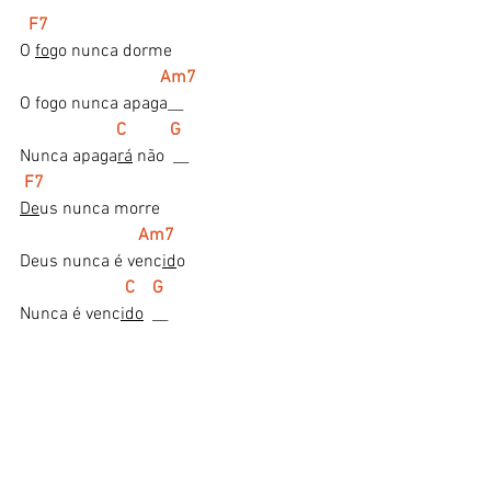
F7
O 
fo
go nunca dorme
 Am7
O fogo nunca apaga__
   C          G
Nunca apaga
rá
 não  __
 F7
De
us nunca morre
Am7
Deus nunca é venc
id
o
C    G
Nunca é venc
ido
  __