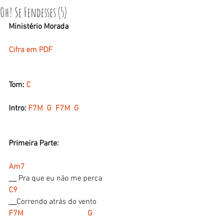
Oh! Se Fendesses (5)
Ministério Morada
Cifra em PDF
Tom: 
C
Intro: 
F7M  G  F7M  G
Primeira Parte:
Am7
 Pra que eu não me perca
C9
Correndo atrás do vento
F7M                                 G 