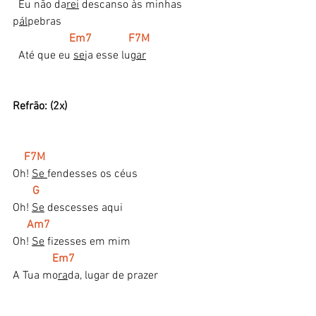
  Eu não da
rei
 descanso às minhas 
p
ál
pebras
 Em7             F7M
  Até que eu 
se
ja esse lug
ar
Refrão: (2x)
F7M
Oh! 
Se 
fendesses os céus
G 
Oh! 
Se
 descesses aqui
 Am7
Oh! 
Se
 fizesses em mim
Em7
A Tua mo
ra
da, lugar de prazer