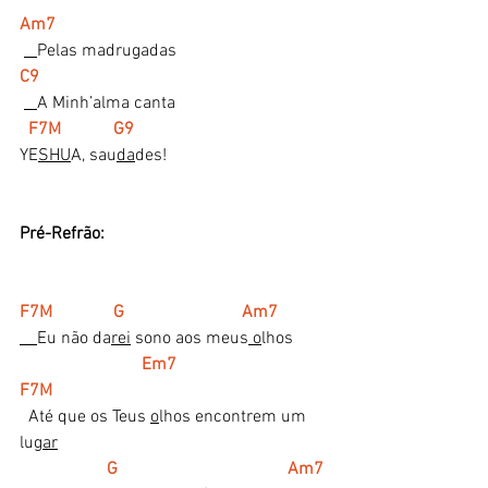
Am7
Pelas madrugadas
C9
A Minh’alma canta
 F7M            G9
YE
SHU
A, sau
da
des!
Pré-Refrão:
F7M              G                           Am7
Eu não da
rei
 sono aos meus
 o
lhos
 Em7                                 
F7M
  Até que os Teus 
o
lhos encontrem um 
lu
gar
 G                                       Am7