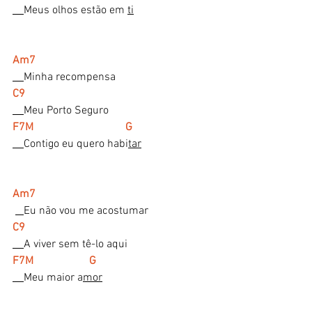
Meus olhos estão em 
ti
Am7
Minha recompensa
C9
Meu Porto Seguro
F7M                                 G 
Contigo eu quero habi
tar
Am7
Eu não vou me acostumar
C9
A viver sem tê-lo aqui
F7M                    G 
Meu maior a
mor