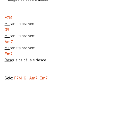
F7M
Ma
ranata ora vem!
G9
Ma
ranata ora vem!
Am7
Ma
ranata ora vem!
Em7
Ras
gue os céus e desce
Solo: 
F7M  G   Am7  Em7