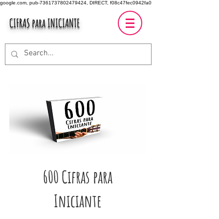
google.com, pub-7361737802479424, DIRECT, f08c47fec0942fa0
CIFRAS para INICIANTE
600 Cifras para
Iniciante