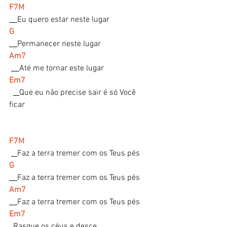
F7M
Eu quero estar neste lugar
G 
Permanecer neste lugar
Am7
Até me tornar este lugar
Em7
Que eu não precise sair é só Você 
ficar
F7M
Faz a terra tremer com os Teus pés
G
Faz a terra tremer com os Teus pés
Am7
Faz a terra tremer com os Teus pés
Em7
  Rasgue os céus e desce