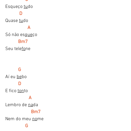
Esqueço 
tu
do
 D
Quase 
tu
do
A
Só não es
que
ço
 Bm7
Seu tele
fo
ne
   G
Aí eu 
be
bo
  D
E fico 
ton
to
 A
Lembro de 
na
da
 Bm7
Nem do meu 
no
me
 G