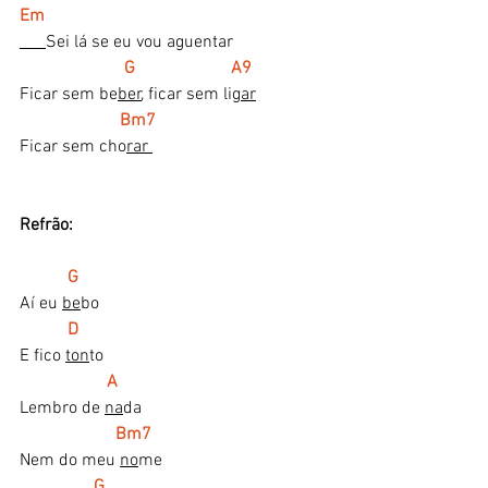
Em
Sei lá se eu vou aguentar
        G                      A9       
Ficar sem be
ber
, ficar sem li
gar
   Bm7
Ficar sem cho
rar 
Refrão:
     G
Aí eu 
be
bo
   D
E fico 
ton
to
A
Lembro de 
na
da
Bm7
Nem do meu 
no
me
 G