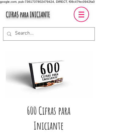
google.com, pub-7361737802479424, DIRECT, f08c47fec0942fa0
CIFRAS para INICIANTE
600 Cifras para
Iniciante