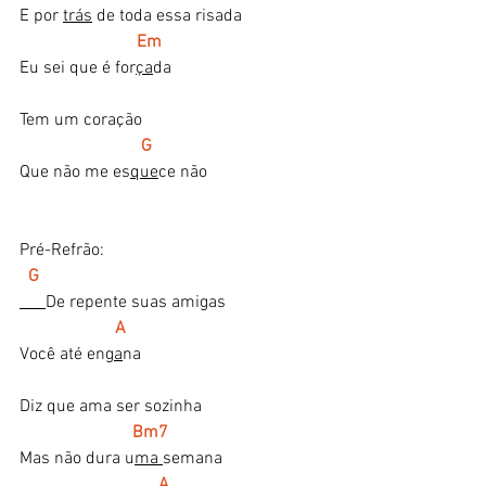
E por 
trás
 de toda essa risada
 Em
Eu sei que é for
ça
da
Tem um coração
 G
Que não me es
que
ce não
Pré-Refrão:
G
De repente suas amigas
A
Você até en
ga
na
Diz que ama ser sozinha
Bm7
Mas não dura u
ma 
semana
A