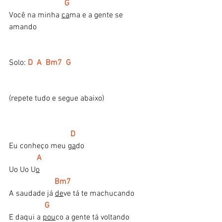
G
Você na minha 
ca
ma e a gente se 
amando
Solo: 
D  A  Bm7  G 
(repete tudo e segue abaixo)
 D
Eu conheço meu 
ga
do
 A
Uo Uo U
o
 Bm7
A saudade já 
de
ve tá te machucando
 G
E daqui a 
pou
co a gente tá voltando