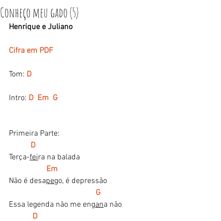
Conheço meu gado (5)
Henrique e Juliano
Cifra em PDF
Tom: 
D
Intro:
D  Em  G
Primeira Parte:
D
Terça-
fei
ra na balada
 Em
Não é desa
pe
go, é depressão
G
Essa legenda não me en
gan
a não
 D