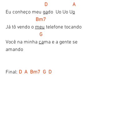
 D                    A 
Eu conheço meu 
ga
do  Uo Uo U
o
  Bm7
Já tô vendo o 
meu
 telefone tocando
  G
Você na minha 
ca
ma e a gente se 
amando
Final: 
D  A  Bm7  G  D