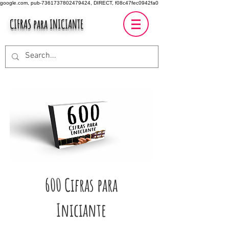
google.com, pub-7361737802479424, DIRECT, f08c47fec0942fa0
CIFRAS para INICIANTE
600 Cifras para
Iniciante