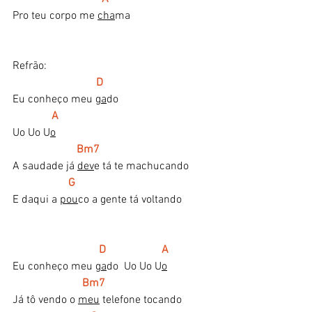
Pro teu corpo me 
cha
ma
Refrão:
D
Eu conheço meu 
ga
do
 A
Uo Uo U
o
Bm7
A saudade já 
dev
e tá te machucando
G
E daqui a 
pou
co a gente tá voltando
D                    A
Eu conheço meu 
ga
do  Uo Uo U
o
 Bm7
Já tô vendo o 
meu
 telefone tocando