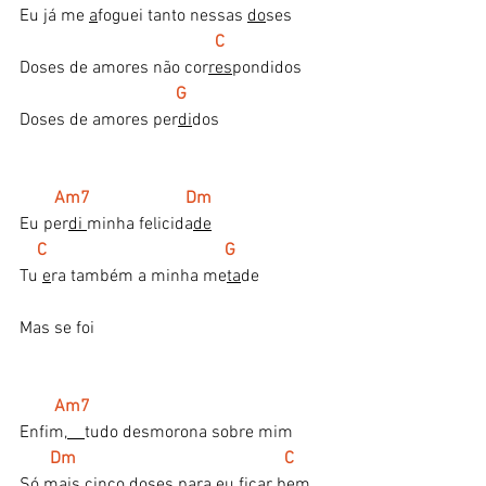
Eu já me 
a
foguei tanto nessas 
do
ses
C
Doses de amores não cor
res
pondidos
G
Doses de amores per
di
dos
Am7                      Dm
Eu per
di 
minha felicida
de
   C                                         G
Tu 
e
ra também a minha me
ta
de
Mas se foi
Am7 
Enfim,
tudo desmorona sobre mim
Dm                                                C
Só 
mais
 cinco doses para eu ficar 
bem