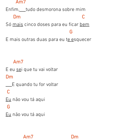
 Am7
Enfim,
tudo desmorona sobre mim
Dm                                                 C
Só 
mais
 cinco doses para eu ficar 
bem
G
E mais outras duas para eu t
e e
squecer
Am7
E eu 
se
i que tu vai voltar
Dm
E quando tu for voltar
C
Eu
 não vou tá aqui
G
Eu
 não vou tá aqui
   Am7                              Dm