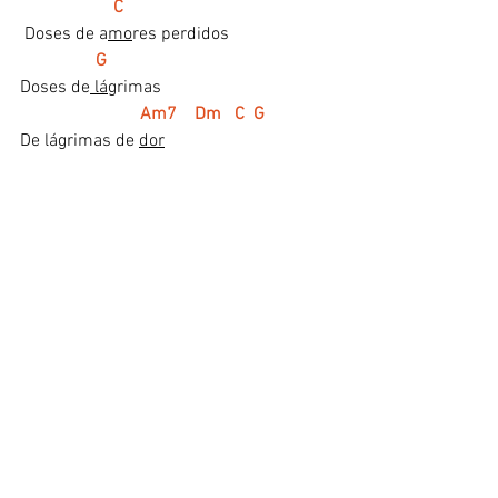
   C
 Doses de a
mo
res perdidos
  G
Doses de
 lá
grimas
           Am7    Dm   C  G    
De lágrimas de 
dor