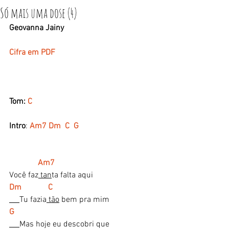
Só mais uma dose (4)
Geovanna Jainy
Cifra em PDF
Tom: 
C
Intro
: 
Am7 Dm  C  G
             Am7
Você faz
 tan
ta falta aqui
Dm             C
Tu fazia
 tão
 bem pra mim
G
Mas hoje eu descobri que