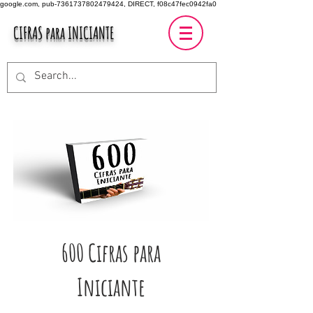
google.com, pub-7361737802479424, DIRECT, f08c47fec0942fa0
CIFRAS para INICIANTE
600 Cifras para
Iniciante