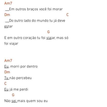
Am7
Em outros braços você foi morar
Dm                                                           C
Do outro lado do mundo tu já deve 
es
tar
   G
E em outro coração tu foi 
via
jar, mas só 
foi viajar
Am7
Eu
, morri por dentro
Dm
Tu 
não percebeu
C
Eu
 já me perdi
 G
Não 
sei 
mais quem sou eu