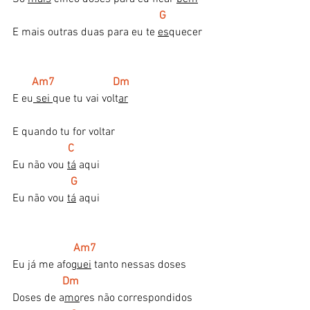
       G
E mais outras duas para eu te 
es
quecer
Am7                     Dm
E eu
 sei 
que tu vai volt
ar
E quando tu for voltar
      C
Eu não vou 
tá
 aqui
 G
Eu não vou 
tá
 aqui
   Am7
Eu já me afo
guei
 tanto nessas doses
Dm
Doses de a
mo
res não correspondidos