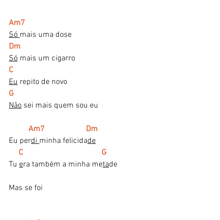
Am7
Só 
mais uma dose
Dm
Só
 mais um cigarro
C
Eu
 repito de novo
G
Não
 sei mais quem sou eu
  Am7                     Dm
Eu per
di 
minha felicida
de
   C                                        G
Tu 
e
ra também a minha me
ta
de
Mas se foi