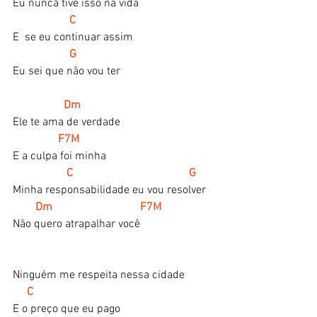
Eu nunca tive isso na vida
 C
E  se eu continuar assim
G
Eu sei que não vou ter
 Dm
Ele te ama de verdade
   F7M
E a culpa foi minha
  C                                         G
Minha responsabilidade eu vou resolver
 Dm                               F7M
Não quero atrapalhar você
Ninguém me respeita nessa cidade
C
E o preço que eu pago