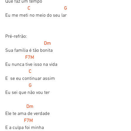
Que faz um tempo
 C                             G
Eu me meti no meio do seu lar
Pré-refrão:
  Dm
Sua família é tão bonita
  F7M
Eu nunca tive isso na vida
       C
E  se eu continuar assim
    G
Eu sei que não vou ter
  Dm
Ele te ama de verdade
 F7M
E a culpa foi minha