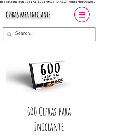
google.com, pub-7361737802479424, DIRECT, f08c47fec0942fa0
CIFRAS para INICIANTE
600 Cifras para
Iniciante