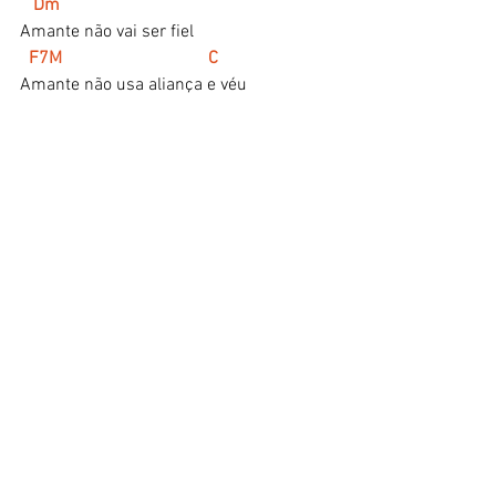
   Dm
Amante não vai ser fiel
 F7M                                 C
Amante não usa aliança e véu