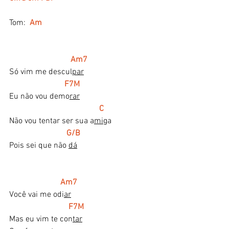
Tom: 
Am
  Am7
Só vim me descul
par
F7M
Eu não vou demo
rar
C
Não vou tentar ser sua a
mi
ga
  G/B
Pois sei que não 
dá
  Am7
Você vai me odi
ar
  F7M
Mas eu vim te con
tar