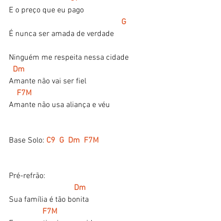
E o preço que eu pago
G
É nunca ser amada de verdade
Ninguém me respeita nessa cidade
 Dm
Amante não vai ser fiel
F7M
Amante não usa aliança e véu
Base Solo: 
C9  G  Dm  F7M
Pré-refrão:
   Dm
Sua família é tão bonita
 F7M