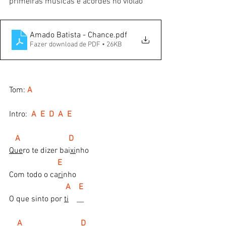
primeiras músicas e acordes no violão
Amado Batista - Chance
.pdf
Fazer download de PDF • 26KB
Tom:
A
Intro:  
A  E  D  A  E
A                        D
Que
ro te dizer bai
xi
nho
   E
Com todo o ca
ri
nho
A    E 
O que sinto por 
ti
    __
A                             D