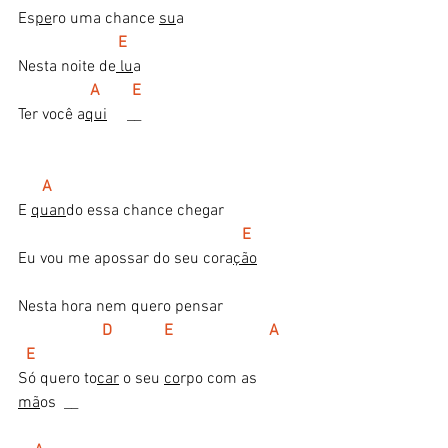
Es
pe
ro uma chance 
su
a         
  E
Nesta noite de
 lu
a
  A        E 
Ter você a
qui
     __
A
E 
quan
do essa chance chegar
E
Eu vou me apossar do seu cora
ção
Nesta hora nem quero pensar
D             E                        A     
  E
Só quero to
car
 o seu 
co
rpo com as 
mã
os  __