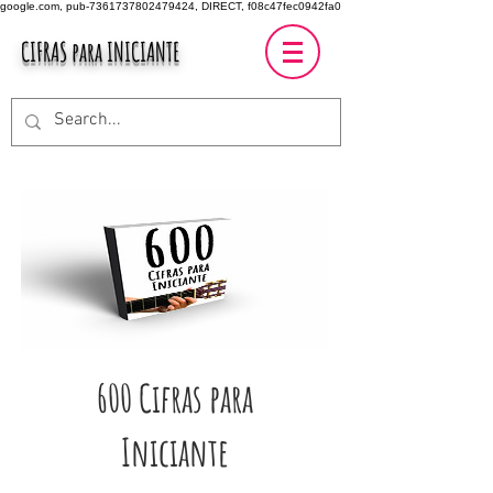
google.com, pub-7361737802479424, DIRECT, f08c47fec0942fa0
CIFRAS para INICIANTE
600 Cifras para
Iniciante