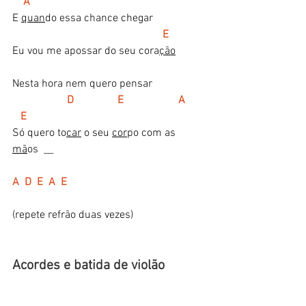
 A
E 
quan
do essa chance chegar
E  
Eu vou me apossar do seu cora
ção
Nesta hora nem quero pensar
 D                E                    A       
   E
Só quero to
car
 o seu 
cor
po com as 
mã
os  __
A  D  E  A  E
(repete refrão duas vezes)
Acordes e batida de violão