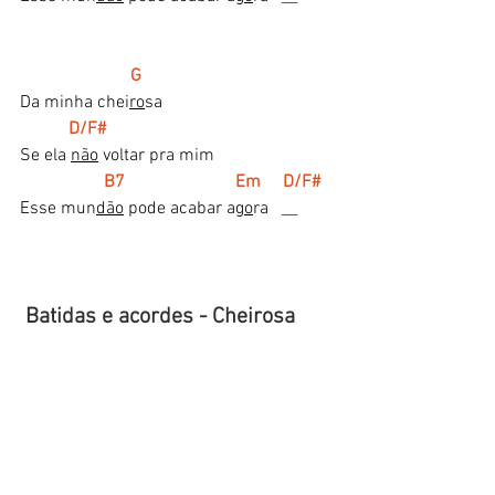
G
Da minha chei
ro
sa
  D/F#    
Se ela 
não
 voltar pra mim 
B7                         Em     D/F#
Esse mun
dão
 pode acabar a
go
ra   __
 Batidas e acordes - Cheirosa