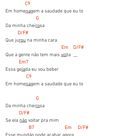
  C9 
Em home
na
gem a saudade que eu to 
G
Da minha chei
ro
sa
   D/F#     
Que ju
rou
 na minha cara 
Em    D/F#
Que a gente não tem mais 
vol
ta  __
Em7
Essa ge
la
da eu vou beber
C9 
Em home
na
gem a saudade que eu to 
G
Da minha chei
ro
sa
  D/F#    
Se ela 
não
 voltar pra mim 
B7                         Em     D/F#
Esse mun
dão
 pode acabar a
go
ra   __