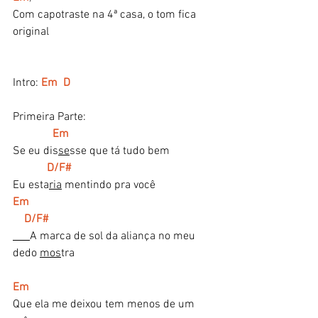
Com capotraste na 4ª casa, o tom fica 
original
Intro: 
Em  D
Primeira Parte:
 Em 
Se eu dis
se
sse que tá tudo bem
     D/F#
Eu esta
ria
 mentindo pra você
Em                                                                 
    D/F#   
A marca de sol da aliança no meu 
dedo 
mos
tra
Em 
Que ela me deixou tem menos de um 