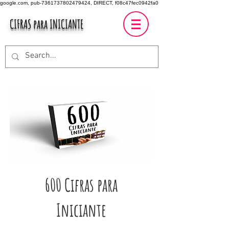
google.com, pub-7361737802479424, DIRECT, f08c47fec0942fa0
CIFRAS para INICIANTE
600 Cifras para
Iniciante