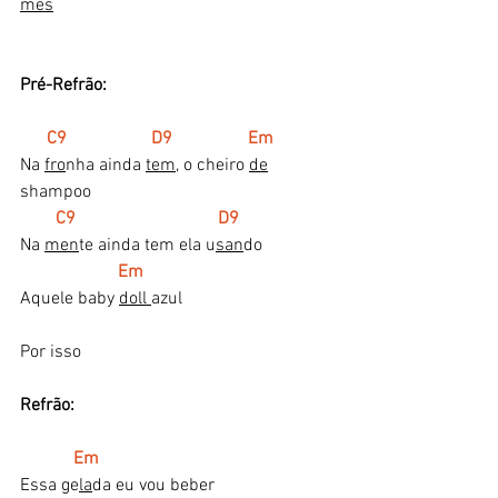
mês
Pré-Refrão:
 C9                   D9                 Em 
Na 
fro
nha ainda 
tem
, o cheiro 
de
shampoo
 C9                                D9 
Na 
men
te ainda tem ela u
san
do 
 Em 
Aquele baby 
doll 
azul
Por isso
Refrão:
Em 
Essa ge
la
da eu vou beber