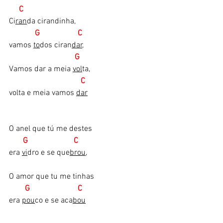
C    
Ci
ran
da cirandinha,
    G                   C  
vamos 
to
dos ciran
dar,
     G      
Vamos dar a meia 
vol
ta,
          C
volta e meia vamos 
dar
O anel que tú me destes
       G                       C
era 
vi
dro e se que
brou,
O amor que tu me tinhas
        G                        C
era 
pou
co e se aca
bou