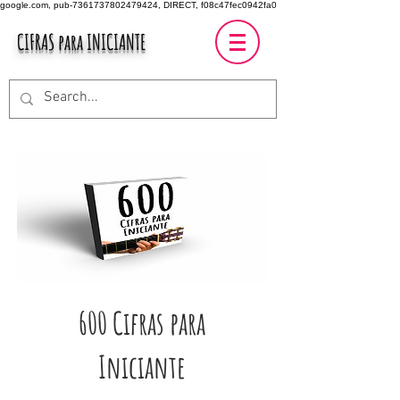
google.com, pub-7361737802479424, DIRECT, f08c47fec0942fa0
CIFRAS para INICIANTE
600 Cifras para
Iniciante