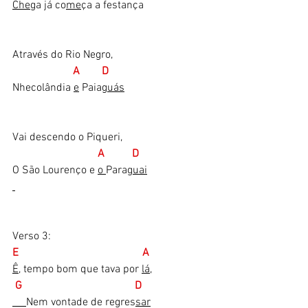
Che
ga já co
me
ça a festança
Através do Rio Negro,
A        D
Nhecolândia 
e
 Paia
guás
Vai descendo o Piqueri,
A          D
O São Lourenço e 
o 
Para
guai
Verso 3:
E                                             A
Ê
, tempo bom que tava por 
lá,
 G                                         D 
Nem vontade de regres
sar