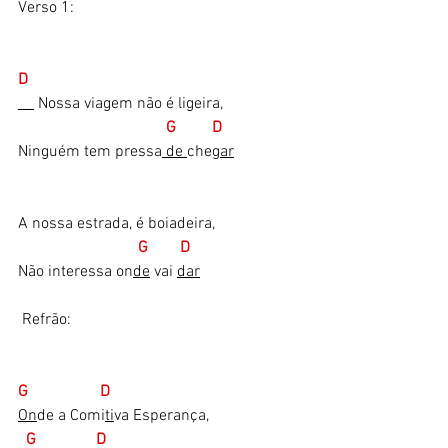
Verso 1:
D  
 Nossa viagem não é ligeira,
   G         D
Ninguém tem pressa
 de 
che
gar
A nossa estrada, é boiadeira,
 G        D
Não interessa on
de
 vai 
dar​
 Refrão:
G                  D     
On
de a Comi
ti
va Esperança,
G               D