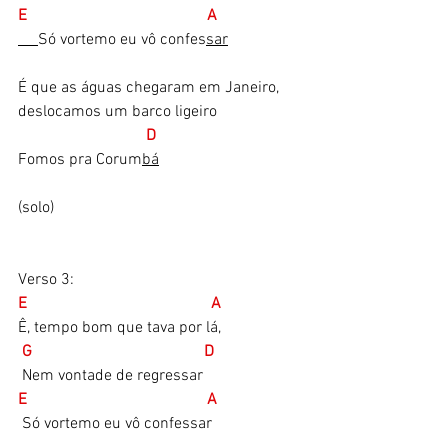
E                                             A
Só vortemo eu vô confes
sar
É que as águas chegaram em Janeiro,
deslocamos um barco ligeiro
 D
Fomos pra Corum
bá
(solo)
Verso 3:
E                                              A
Ê, tempo bom que tava por lá,
 G                                           D       
 Nem vontade de regressar
E                                             A
 Só vortemo eu vô confessar