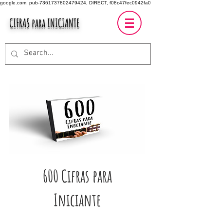
google.com, pub-7361737802479424, DIRECT, f08c47fec0942fa0
CIFRAS para INICIANTE
600 Cifras para
Iniciante