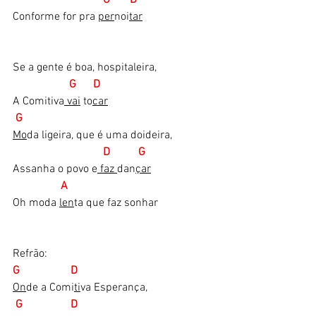
Conforme for pra 
per
noi
tar
Se a gente é boa, hospitaleira,
 G      D
A Comitiva
 vai
 to
car
G
Mo
da ligeira, que é uma doideira,
D          G
Assanha o povo e
 faz 
dan
çar
   A
Oh moda 
len
ta que faz sonhar
Refrão:
G                  D    
On
de a Comi
ti
va Esperança,
G                 D