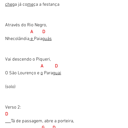
che
ga já co
me
ça a festança
Através do Rio Negro,
  A        D
Nhecolândia
 e 
Paia
guás
Vai descendo o Piqueri,
A          D
O São Lourenço e 
o
 Para
guai
(solo)​
Verso 2:
D 
Tá de passagem, abre a porteira,
 G       D