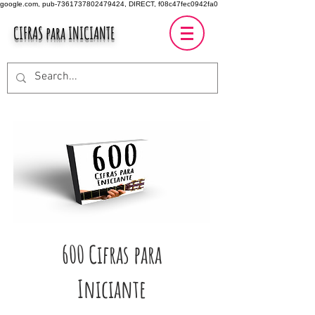
google.com, pub-7361737802479424, DIRECT, f08c47fec0942fa0
CIFRAS para INICIANTE
600 Cifras para
Iniciante