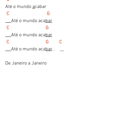
Até o mundo 
a
cabar
C                                G  
Até o mundo aca
bar
 C                               G  
Até o mundo aca
bar
C                               G         C 
Até o mundo aca
bar
...    __
De Janeiro a Janeiro