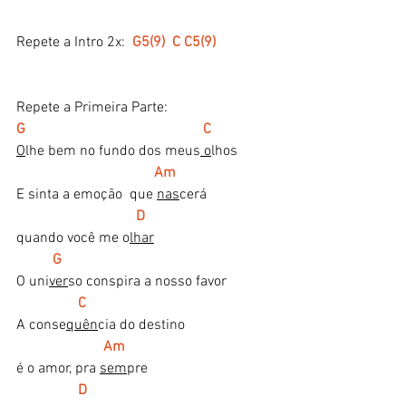
Repete a Intro 2x:  
G5(9)  C C5(9) 
Repete a Primeira Parte:
G                                                 C
O
lhe bem no fundo dos meus
 o
lhos
Am
E sinta a emoção  que 
nas
cerá  
  D
quando você me o
lhar
G     
O uni
ver
so conspira a nosso favor
 C   
A conse
quên
cia do destino
  Am
é o amor, pra 
sem
pre 
    D 