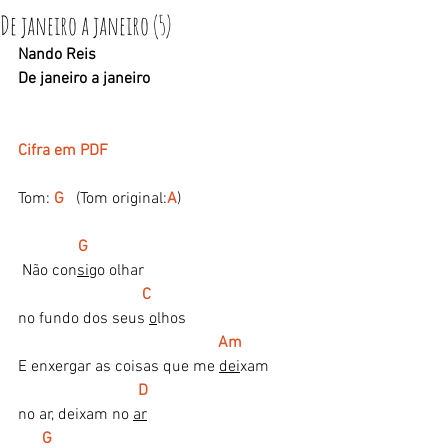
De janeiro a janeiro (5)
Nando Reis
De janeiro a janeiro
Cifra em PDF
Tom: 
G 
 (Tom original:
A
)
  G 
    ​
 ​Não con
si
go olhar
C
no fundo dos seus 
o
lhos
Am     
E enxergar as coisas que me 
dei
xam
   D 
no ar, deixam no 
ar
  G   