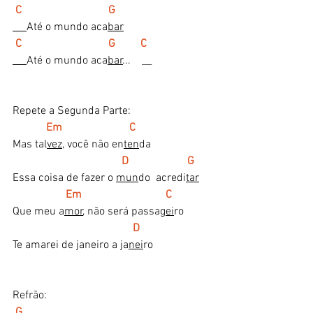
 C                               G  
Até o mundo aca
bar
C                               G         C 
Até o mundo aca
bar
...    __
Repete a Segunda Parte:
Em                        C
Mas tal
vez
, você não en
ten
da
    D                     G 
Essa coisa de fazer o 
mun
do  acredi
tar
  Em                              C
Que meu a
mor
, não será passa
gei
ro
 D
Te amarei de janeiro a ja
nei
ro
Refrão:
G 