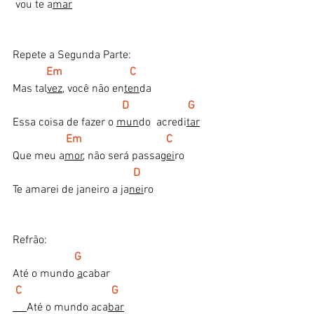
 vou te a
mar
Repete a Segunda Parte:
Em                        C
Mas tal
vez
, você não en
ten
da
  D                     G 
Essa coisa de fazer o 
mun
do  acredi
tar
Em  
 C
Que meu a
mor
, não será passa
gei
ro
  D
Te amarei de janeiro a ja
nei
ro
Refrão:
G 
Até o mundo 
a
cabar
C                                G  
Até o mundo aca
bar