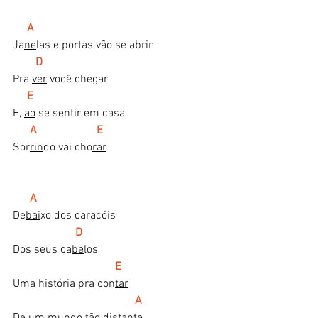
  A
Ja
ne
las e portas vão se abrir
D
Pra 
ver
 você chegar
   E
E, 
ao
 se sentir em casa
A                     E
Sor
rin
do vai cho
rar
A
De
bai
xo dos caracóis
  D
Dos seus ca
be
los
E
Uma história pra con
tar
A
De um mundo tão distan
te