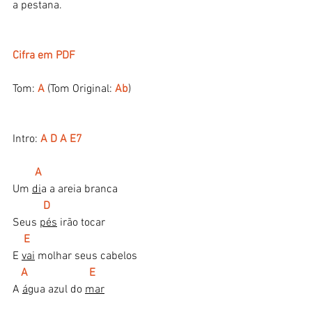
a pestana.
Cifra em PDF​​
Tom:
 A
 (Tom Original: 
Ab
)
Intro:
 A D A E7
A
Um 
di
a a areia branca
  D
Seus 
pés
 irão tocar
E
E 
vai
 molhar seus cabelos
A                      E
A 
á
gua azul do 
mar