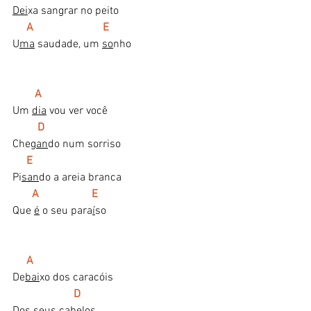
Dei
xa sangrar no peito
A                         E
U
ma
 saudade, um 
so
nho
A
Um 
dia
 vou ver você
  D
Che
gan
do num sorriso
E
Pi
san
do a areia branca
  A                   E
Que 
é
 o seu para
í
so
A
De
bai
xo dos caracóis
D
Dos seus ca
be
los