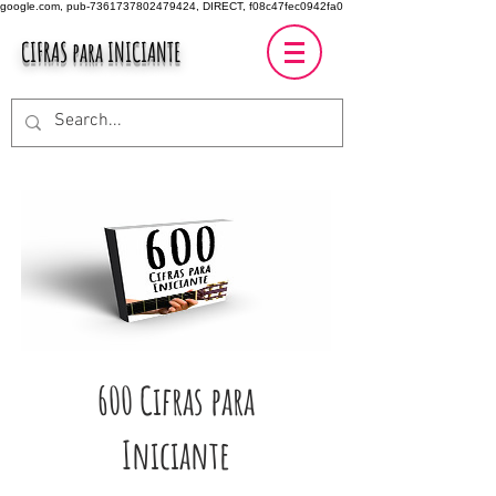
google.com, pub-7361737802479424, DIRECT, f08c47fec0942fa0
CIFRAS para INICIANTE
600 Cifras para
Iniciante