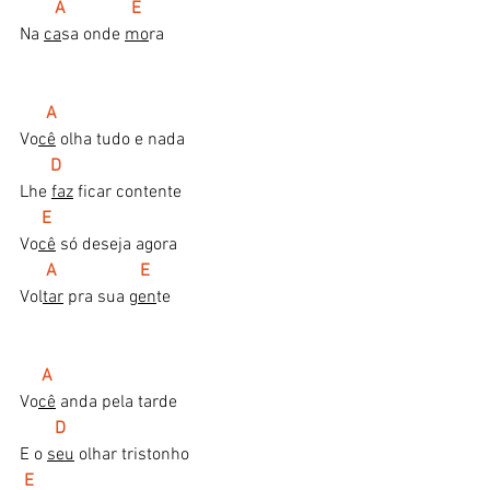
      A               E
Na 
ca
sa onde 
mo
ra
    A
Vo
cê
 olha tudo e nada
  D
Lhe 
faz
 ficar contente
   E
Vo
cê
 só deseja agora
A                   E
Vol
tar
 pra sua 
gen
te
A
Vo
cê
 anda pela tarde
 D
E o 
seu
 olhar tristonho
E