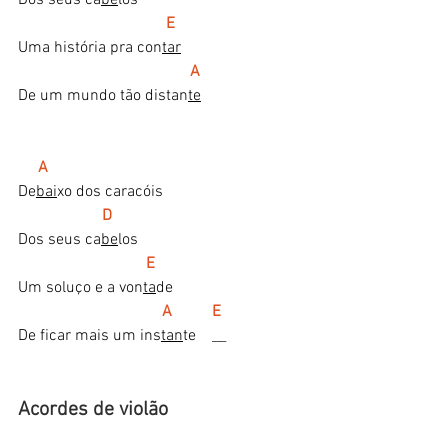
 E
Uma história pra con
tar
  A
De um mundo tão distan
te
A
De
bai
xo dos caracóis
D
Dos seus ca
be
los
  E
Um soluço e a von
ta
de
  A          E
De ficar mais um ins
tan
te    __
Acordes de violão