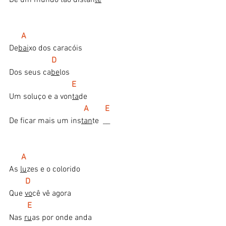
 A
De
bai
xo dos caracóis
   D
Dos seus ca
be
los
   E
Um soluço e a von
ta
de
   A        E
De ficar mais um ins
tan
te  __
A
As 
lu
zes e o colorido
D
Que 
vo
cê vê agora
E
Nas 
ru
as por onde anda