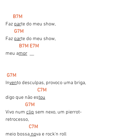
  B7M  
Faz 
par
te do meu show, 
 G7M
Faz 
par
te do meu show, 
  B7M E7M 
meu a
mor
  __ 
G7M 
In
ven
to desculpas, provoco uma briga, 
 C7M
digo que não es
tou
   G7M
Vivo num 
clip
 sem nexo, um pierrot-
retrocesso,
 C7M
meio bossa
 no
va e rock'n roll 