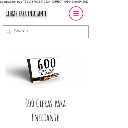
google.com, pub-7361737802479424, DIRECT, f08c47fec0942fa0
CIFRAS para INICIANTE
600 Cifras para
Iniciante