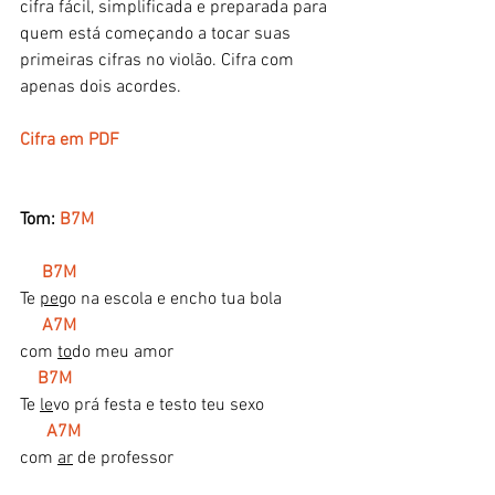
cifra fácil, simplificada e preparada para 
quem está começando a tocar suas 
primeiras cifras no violão. Cifra com 
apenas dois acordes. 
Cifra em PDF
Tom: 
B7M
    B7M        
Te 
pe
go na escola e encho tua bola 
A7M
com 
to
do meu amor
B7M  
Te 
le
vo prá festa e testo teu sexo 
A7M
com 
ar
 de professor