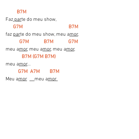
B7M  
Faz
 par
te do meu show, 
G7M                                     B7M
faz 
par
te do meu show, meu a
mor
,
G7M            B7M            G7M
meu a
mor
, meu a
mor
, meu a
mor,
 B7M (G7M B7M)  
meu a
mor
...                   
 G7M  A7M        B7M
Meu a
mor
meu a
mor 