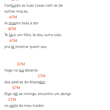
Con
fun
do as tuas coxas com as de 
outras moças,
A7M
te 
mos
tro toda a dor
 B7M  
Te 
fa
ço um filho, te dou outra vida 
   A7M
pra 
te 
mostrar quem sou
 G7M  
Vago na l
ua
 deserta 
 C7M
das pedras do Arpoa
dor
G7M  
Digo a
lô
 ao inimigo, encontro um abrigo 
  C7M
no 
pei
to do meu traidor