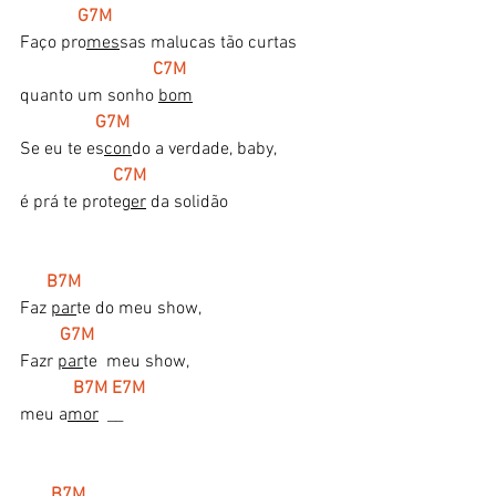
  G7M
Faço pro
mes
sas malucas tão curtas 
 C7M
quanto um sonho 
bom
 G7M   
Se eu te es
con
do a verdade, baby,
C7M
é prá te prote
ger
 da solidão
B7M 
Faz 
par
te do meu show, 
 G7M
Fazr 
par
te  meu show,
  B7M E7M
meu a
mor
  __
 B7M