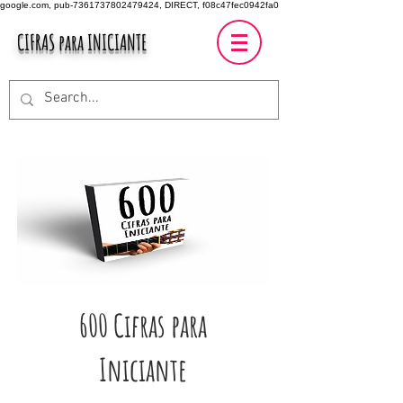
google.com, pub-7361737802479424, DIRECT, f08c47fec0942fa0
CIFRAS para INICIANTE
600 Cifras para
Iniciante