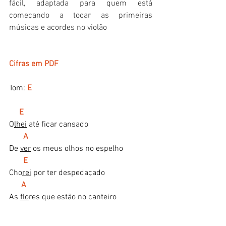
fácil, adaptada para quem está 
começando a tocar as primeiras 
músicas e acordes no violão
Cifras em PDF
Tom: 
E
E
O
lhei
 até ficar cansado
A
De 
ver
 os meus olhos no espelho
E
Cho
rei
 por ter despedaçado
A
As 
flo
res que estão no canteiro