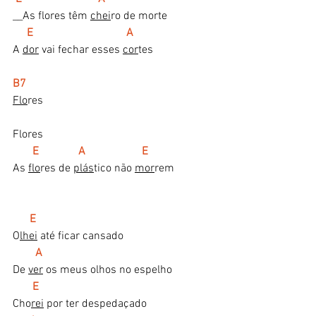
__As flores têm 
chei
ro de morte
 E                                 A
A 
dor
 vai fechar esses 
cor
tes
B7
Flo
res
Flores
E              A                    E
As 
flo
res de 
plás
tico não 
mor
rem
   E
O
lhei
 até ficar cansado
A
De 
ver
 os meus olhos no espelho
E
Cho
rei
 por ter despedaçado