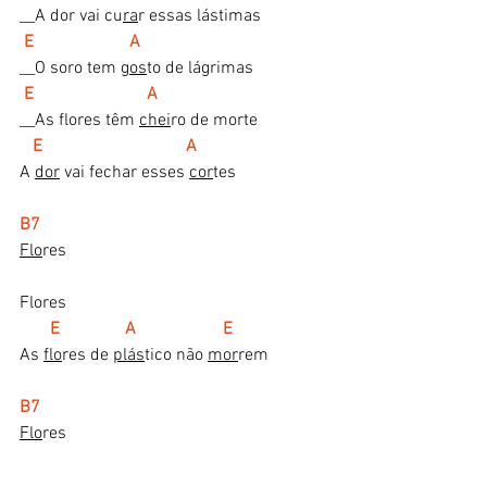
__A dor vai cu
ra
r essas lástimas
E                      A
__O soro tem 
gos
to de lágrimas
E                          A
__As flores têm 
chei
ro de morte
E                                 A
A 
dor
 vai fechar esses 
cor
tes
B7
Flo
res
Flores
      E               A                    E
As 
flo
res de 
plás
tico não 
mor
rem
B7
Flo
res