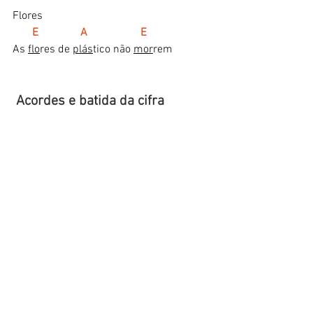
Flores 
      E               A                   E
As 
flo
res de 
plás
tico não 
mor
rem
 Acordes e batida da cifra