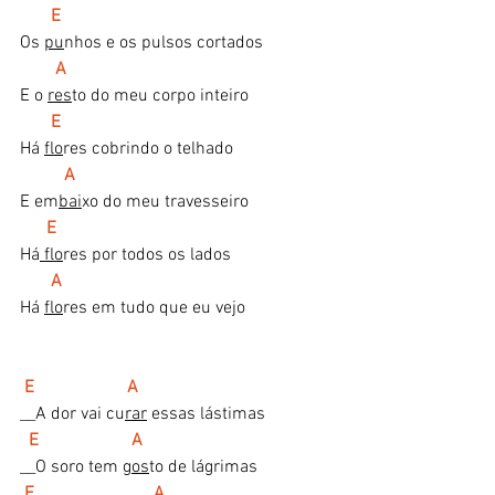
  E
Os 
pu
nhos e os pulsos cortados
A
E o 
res
to do meu corpo inteiro
E
Há 
flo
res cobrindo o telhado
 A
E em
bai
xo do meu travesseiro
E
Há
 flo
res por todos os lados
A
Há 
flo
res em tudo que eu vejo
 E                     A
__A dor vai cu
rar
 essas lástimas
 E                     A
__O soro tem 
gos
to de lágrimas
E                           A