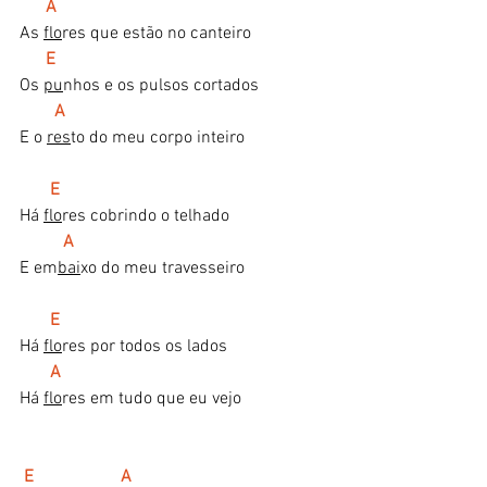
 A
As 
flo
res que estão no canteiro
 E
Os 
pu
nhos e os pulsos cortados
  A
E o 
res
to do meu corpo inteiro
 E
Há 
flo
res cobrindo o telhado
A
E em
bai
xo do meu travesseiro
E
Há 
flo
res por todos os lados
A
Há 
flo
res em tudo que eu vejo
E                    A