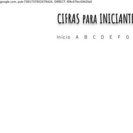
google.com, pub-7361737802479424, DIRECT, f08c47fec0942fa0
CIFRAS para INICIANT
Início
A
B
C
D
E
F
G