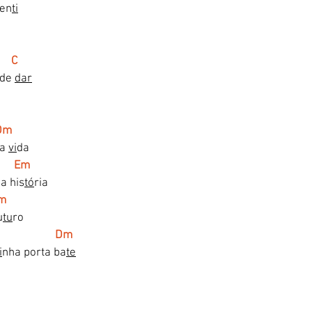
sen
ti
C
de 
dar
Dm
a 
vi
da
Em
a his
tó
ria
Dm
u
tu
ro 
                     Dm
i
nha porta ba
te