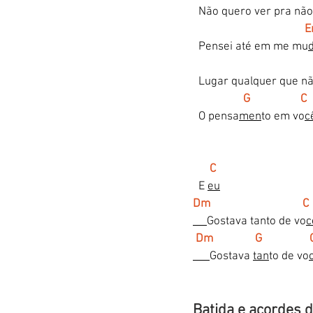
  Não quero ver pra nã
 
  Pensei até em me mu
  Lugar qualquer que n
 G                  
  O pensa
men
to em vo
c
C
  E 
eu
Dm                                 C
Gostava tanto de vo
c
Dm               G                 
Gostava 
tan
to de vo
Batida e acordes d