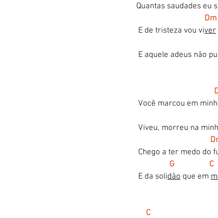
 Quantas saudades eu 
Dm
  E de tristeza vou vi
ver
  E aquele adeus não pu
  Você marcou em minh
  Viveu, morreu na minh
  
  Chego a ter medo do f
 G                  C 
  E da soli
dão
 que em 
m
C