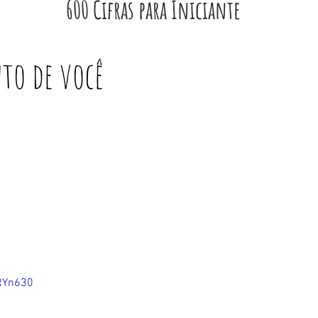
600 Cifras para Iniciante
to de você
9RYn630