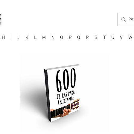
E
H
I
J
K
L
M
N
O
P
Q
R
S
T
U
V
W