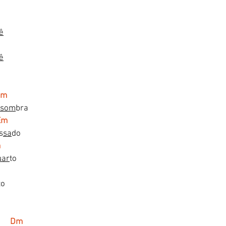
ê
ê
  Dm
som
bra
Em
s
sa
do
m
uar
to
to
         Dm