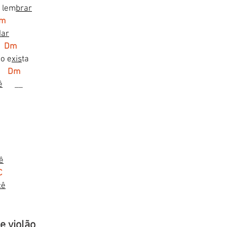
o lem
brar
Em
dar
  Dm
ão e
xis
ta
C      Dm
ê
      __
ê
C
cê
e violão