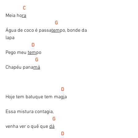
  C
Meia ho
ra
G
Água de coco é passa
tem
po, bonde da 
lapa
  D
Pego meu 
tem
po
 G
Chapéu pana
má
 D
Hoje tem batuque tem ma
gi
a
Essa mistura contagia, 
   G
venha ver o quê que 
dá
   D