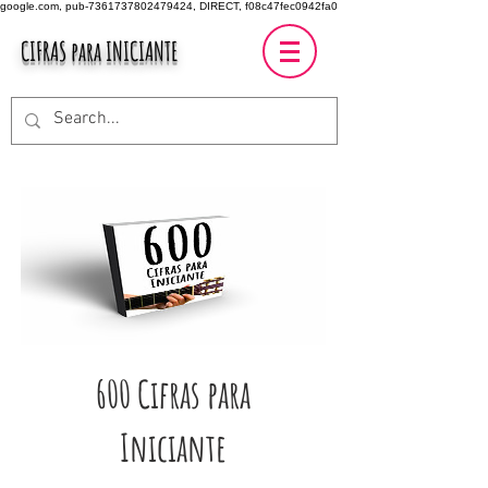
google.com, pub-7361737802479424, DIRECT, f08c47fec0942fa0
CIFRAS para INICIANTE
600 Cifras para
Iniciante