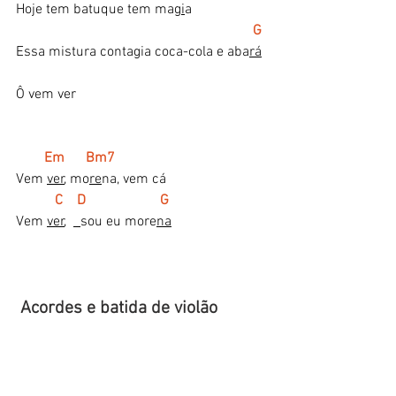
Hoje tem batuque tem ma
gi
a
  G
Essa mistura contagia coca-cola e aba
rá
Ô vem ver
 Em      Bm7
Vem 
ver
, mo
re
na, vem cá
C    D                     G
Vem 
ver
,  
sou eu more
na
 Acordes e batida de violão