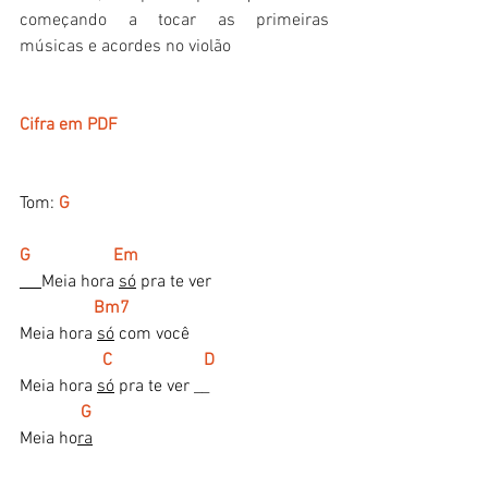
começando a tocar as primeiras 
músicas e acordes no violão
Cifra em PDF
Tom:
G
G                   Em
Meia hora 
só
 pra te ver
Bm7
Meia hora 
só
 com você
 C                     D
Meia hora 
só
 pra te ver __
 G
Meia ho
ra