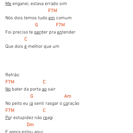
Me
 enganei, estava errado sim
   F7M
Nós dois temos tudo 
em
 comum
    G               F7M
Foi preciso te 
per
der pra 
en
tender 
C
Que dois 
é
 melhor que um
Refrão:
F7M                        C
No
 bater da porta 
ao
 sair
   G                          Am
No peito eu 
já
 senti rasgar o 
co
ração
F7M                        C
Po
r estupidez não 
re
agi 
      Dm   
E agora es
tou
 aqui