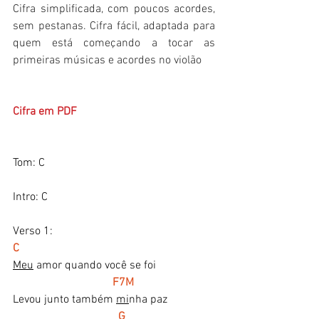
Cifra simplificada, com poucos acordes, 
sem pestanas. Cifra fácil, adaptada para 
quem está começando a tocar as 
primeiras músicas e acordes no violão
​Cifra em PDF
Tom: C      
Intro: C 
Verso 1:
C   
Meu
 amor quando você se foi
  F7M
Levou junto também 
mi
nha paz
    G