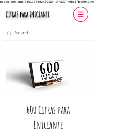
google.com, pub-7361737802479424, DIRECT, f08c47fec0942fa0
CIFRAS para INICIANTE
600 Cifras para
Iniciante