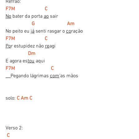
Refrão:
F7M                        C
No
 bater da porta 
ao
 sair
G                          Am
No peito eu 
já
 senti rasgar o 
co
ração
F7M                        C
Po
r estupidez não 
re
agi 
   Dm 
E agora es
tou
 aqui
F7M                             C
Pegando lágrimas 
com
’as mãos
solo: 
C Am C
Verso 2:
C