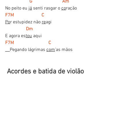
     G                          Am
No peito eu 
já
 senti rasgar o 
co
ração
F7M                        C
Po
r estupidez não 
re
agi 
    Dm   
E agora es
tou
 aqui
F7M                              C
Pegando lágrimas 
com
’as mãos
 Acordes e batida de violão