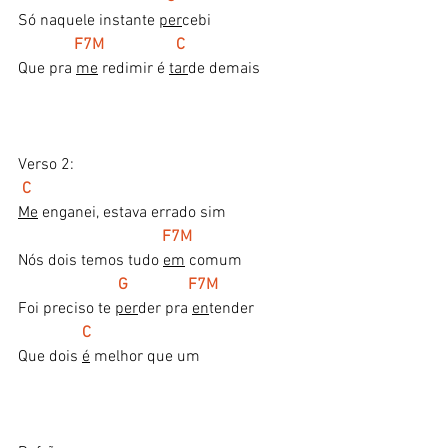
Só naquele instante 
per
cebi
   F7M                  C
Que pra 
me
 redimir é 
tar
de demais
Verso 2:
 C    
Me
 enganei, estava errado sim
    F7M
Nós dois temos tudo 
em
 comum
 G               F7M
Foi preciso te 
per
der pra 
en
tender 
C
Que dois 
é
 melhor que um