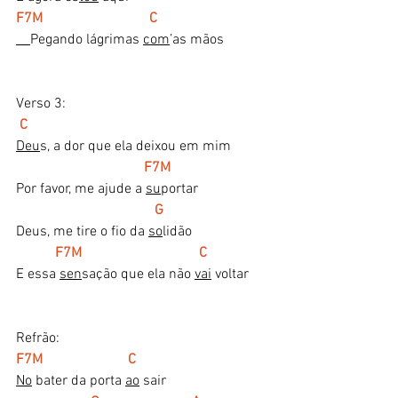
F7M                              C
Pegando lágrimas 
com
’as mãos
Verso 3:
C
Deu
s, a dor que ela deixou em mim
   F7M
Por favor, me ajude a 
su
portar
G
Deus, me tire o fio da 
so
lidão
 F7M                                 C
E essa 
sen
sação que ela não 
vai
 voltar
Refrão:
F7M                        C
No
 bater da porta 
ao
 sair