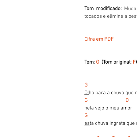
Tom modificado:
 Muda
tocados e elimine a pes
Cifra em PDF
Tom: 
G
  (Tom original: 
F
)
G                                       
Ol
ho para a chuva que 
G                               D
ne
la vejo o meu am
or
G                                       
es
ta chuva ingrata que