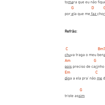
to
ma
ra que eu não fiqu
 G                   D          
por
 e
la que me
 faz 
cho
Refrão:
C                                Bm
chu
va traga o meu ben
z
Am                         G
pois
 preciso de ca
ri
nho
Em                           C      
di
ga a ela pra' não 
me
 
       G
triste as
sim