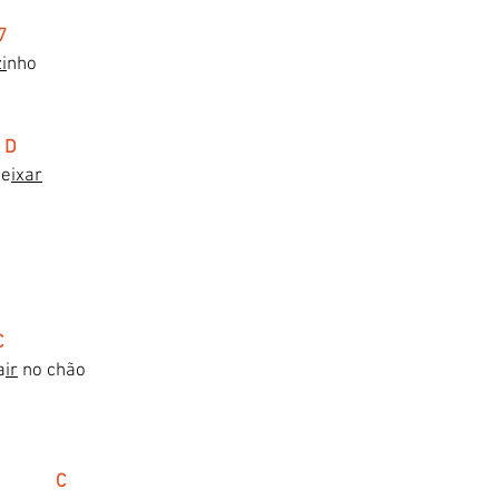
m7
i
nho
   D
de
ixar
C    
a
ir
 no chão
             C