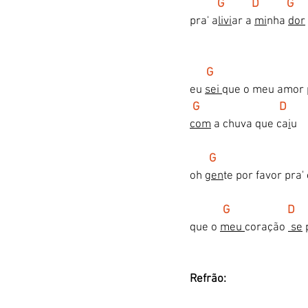
G          D          G
pra' a
livi
ar a 
mi
nha 
dor
 G                                  
eu 
sei 
que o meu amor p
G                             D
com
 a chuva que ca
i
u
    G                                
oh 
gen
te por favor pra' 
     G                     D   
que o 
meu 
coração 
 se
 
Refrão: