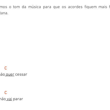
mos o tom da música para que os acordes fiquem mais f
tana.
      C
não
 quer
 cessar 
      C
 não
 vai
 parar 