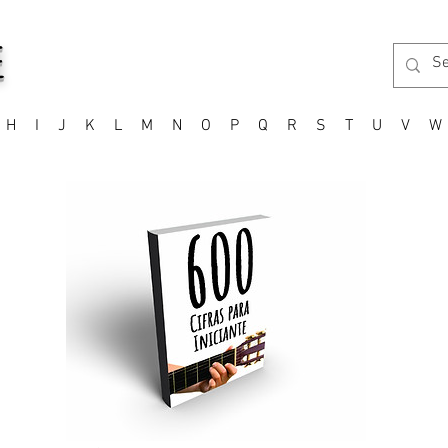
E
H
I
J
K
L
M
N
O
P
Q
R
S
T
U
V
W