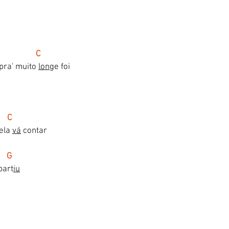
                  C
ra' muito 
lon
ge foi
     C
ela 
vá
 contar 
     G
part
iu