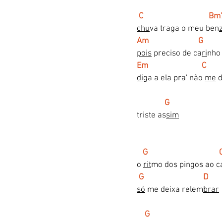
C                                 B
chu
va traga o meu ben
z
Am                         G
pois
 preciso de ca
ri
nho
Em                           C      
di
ga a ela pra' não 
me
 
  G
triste as
sim
G                                    
o 
rit
mo dos pingos ao c
G                              D
só
 me deixa relem
brar
G                                    