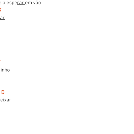
e a espe
rar 
em vão 
G
rar
7
i
nho
   D
dei
xar