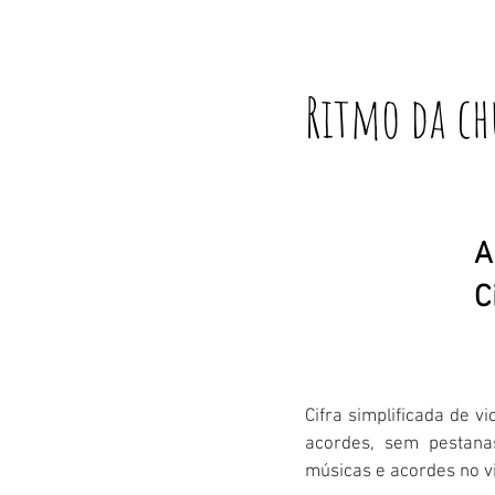
Ritmo da c
A
C
Cifra simplificada de v
acordes, sem pestanas
músicas e acordes no v