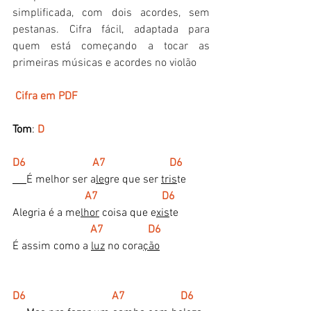
simplificada, com dois acordes, sem 
pestanas. Cifra fácil, adaptada para 
quem está começando a tocar as 
primeiras músicas e acordes no violão
 Cifra em PDF
Tom
: 
D
D6                        A7                       D6
É melhor ser a
le
gre que ser 
tris
te
  A7                       D6
Alegria é a me
lhor
 coisa que e
xis
te
 A7                D6
É assim como a 
luz
 no cora
ção
D6                               A7                    D6