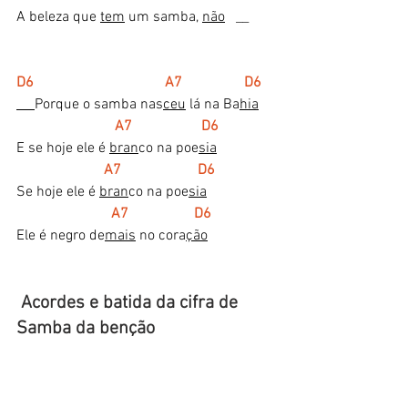
A beleza que 
tem
 um samba, 
não
   __
D6                                    A7                 D6
Porque o samba nas
ceu
 lá na Ba
hia
  A7                   D6
E se hoje ele é 
bran
co na poe
sia
  A7                     D6
Se hoje ele é 
bran
co na poe
sia
  A7                  D6
Ele é negro de
mais
 no cora
ção
 Acordes e batida da cifra de 
Samba da benção