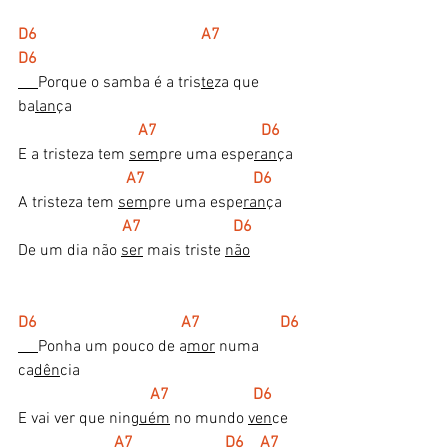
D6                                         A7                  
D6
Porque o samba é a tris
te
za que 
ba
lan
ça
A7                          D6
E a tristeza tem 
sem
pre uma espe
ran
ça
 A7                           D6
A tristeza tem 
sem
pre uma espe
ran
ça
A7                       D6
De um dia não 
ser
 mais triste 
não
D6                                    A7                    D6
Ponha um pouco de a
mor
 numa 
ca
dên
cia
 A7                     D6
E vai ver que nin
guém
 no mundo 
ven
ce
 A7                       D6    A7