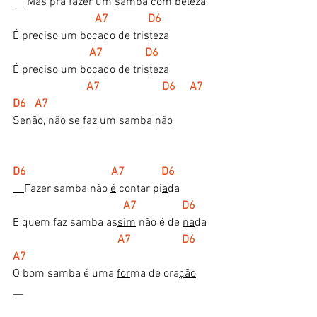
Mas pra fazer um 
sam
ba com be
le
za
  A7              D6
É preciso um bo
ca
do de tris
te
za
   A7               D6
É preciso um bo
ca
do de tris
te
za
     A7                      D6     A7 
D6   A7 
Senão, não se 
faz
 um samba 
não
D6                              A7             D6
Fazer samba não 
é
 contar pi
a
da
    A7                D6
E quem faz samba as
sim
 não é de 
na
da
   A7                  D6     
A7 
O bom samba é uma 
for
ma de ora
ção
__