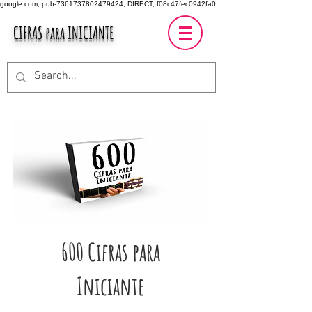
google.com, pub-7361737802479424, DIRECT, f08c47fec0942fa0
CIFRAS para INICIANTE
600 Cifras para
Iniciante