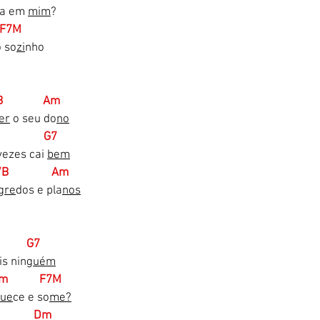
la em 
mim
?
   F7M
o so
zi
nho
/B              Am
er
 o seu do
no
                G7
ezes cai 
bem
 G/B               Am
gre
dos e pla
nos
           G7
s nin
guém
  Em           F7M
ue
ce e so
me?
m            Dm