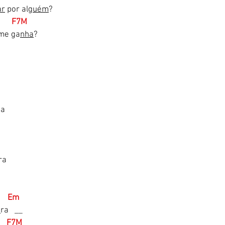
ar
 por al
guém
?
        F7M
 me ga
nha
?
da
ra
m     Em
u
ra   __    
      F7M 