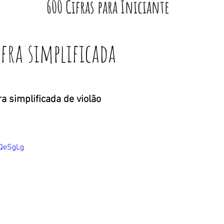
600 Cifras para Iniciante
ifra simplificada
fra simplificada de violão
WQeSgLg