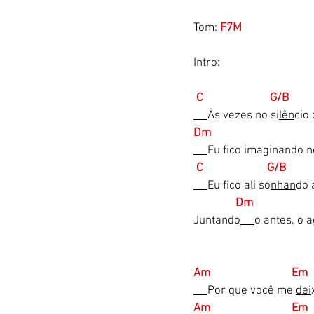
Tom:
 F7M
Intro: 
 C                        G/B      
Às vezes no si
lên
cio 
Dm                                   
Eu fico imaginando n
 C                       G/B        
Eu fico ali so
nhan
do 
       Dm                     
Juntando
o antes, o 
Am                             Em 
Por que você me 
dei
Am                             Em 