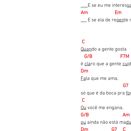
E se eu me interes
s
Am                       Em      
 E se ela de re
pen
te
C             
Quan
do a gente gosta 
G/B                        F7M
é 
cla
ro que a gente 
cui
Dm                  
Fa
la que me ama, 
                  G7
só que é da boca pra 
fo
C       
Ou
 você me engana, 
G/B                             A
ou
 ainda não está ma
d
Dm                    G7     C  