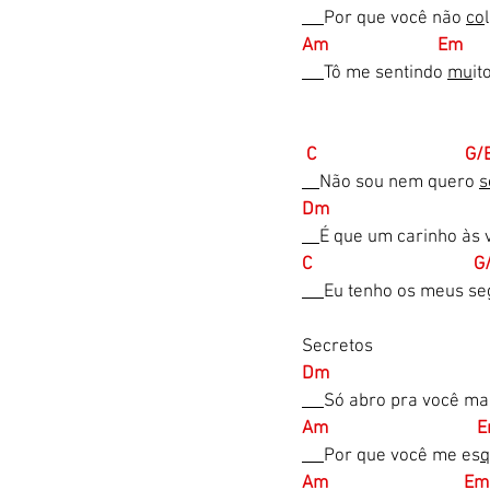
Por que você não 
co
Am                         Em   
Tô me sentindo 
mu
it
C                                  G
Não sou nem quero 
s
Dm                                    
É que um carinho às v
C                                    
Eu tenho os meus se
Secretos
Dm                                   
Só abro pra você mai
Am                                
Por que você me es
q
Am                               E