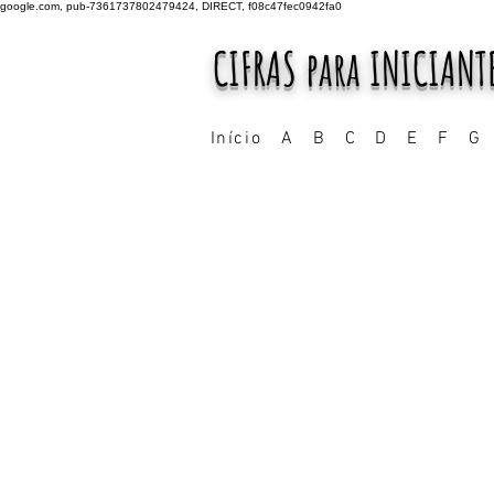
google.com, pub-7361737802479424, DIRECT, f08c47fec0942fa0
CIFRAS para INICIANT
Início
A
B
C
D
E
F
G