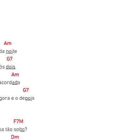
      Am
da 
noi
te
       G7
ós 
dois
           Am
acord
ad
o
                   G7
agora e o de
poi
s
            F7M
xa tão sol
to
?
          Dm