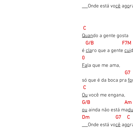
Onde está vo
cê
 a
go
r
C               
Quan
do a gente gosta 
   G/B                        F7M
é 
cla
ro que a gente 
cui
0
Fa
la que me ama, 
            G7
só que é da boca pra 
fo
C 
Ou
 você me engana, 
G/B                             A
ou
 ainda não está ma
d
Dm                      G7     C 
Onde está vo
cê
 a
go
r