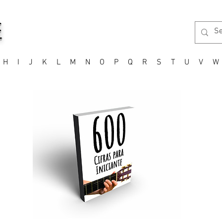
E
H
I
J
K
L
M
N
O
P
Q
R
S
T
U
V
W