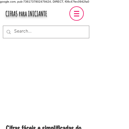
google.com, pub-7361737802479424, DIRECT, f08c47fec0942fa0
CIFRAS para INICIANTE
Cifras fáceis e simplificadas do