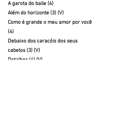
A garota do baile (4)
Além do horizonte (3) (V)
Como é grande o meu amor por você
(4)
Debaixo dos caracóis dos seus
cabelos (3) (V)
Detalhes (4) (V)
É proibido fumar (4)
(V)
Eu não vou mais deixar você tão só (6)
Eu sou terrível (3) (V)
Folhas de outono (3)
Jesus Cristo (4) (V)
Negro Gato (3)
Como é grand