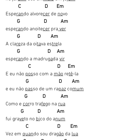
         C                   D       Em
Espe
ran
do alvore
cer
 de 
no
vo
        G                   D           Am
espe
ran
do anoite
cer
 pra
 ver
        G              D        Am
A cla
re
za da oi
ta
va es
tre
la 
G                      D     Am
espe
ran
do a madru
ga
da 
vir
                 C                     D      Em
E eu não 
pos
so com a 
mão
 re
tê
-la 
               G                        D        Am
e eu não 
pas
so de um ra
paz
 co
mum
              G            D            Am
Como e 
cor
ro tra
fe
go na 
rua
           G           D             Am
fui gra
ve
to no 
bi
co do a
num
               C                       D        Em
Vez em 
quan
do sou dra
gão
 da 
lua