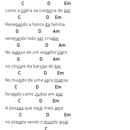
             C                    D            Em
como a 
co
bra se con
tor
ce de 
dor
          C                      D     Em  
Rene
gan
do a honra 
da
 família
G                 D          Am
vene
ran
do todo 
ser
 cria
dor
         G                      D         Am 
No a
ves
so de um es
pe
lho 
cla
ro
         G                 D         Am
no chi
co
te da bar
ri
ga do 
boi
C                    D         Em
No mu
gi
do de uma 
va
ca 
man
sa 
C                D              Em 
fora
gi
do como 
Ju
das em 
paz
          C                D         Em
A pes
soa
 que vo
cê
 mais 
am
a 
           C                     D             Em
no pla
ne
ta vendo o 
mun
do gi
rar
                                 C  