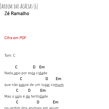
Jardim das Acácias (6)
Zé Ramalho
Cifra em PDF
Tom: C
           C                D    Em
Nada
 vej
o por es
ta
 ci
da
de 
                C                        D        Em 
que não 
pas
se de um lu
gar
 co
mum
           C          D          Em
Mas o 
so
lo é 
de
 fertili
da
de  
           C                   D              Em
no jar
dim
 dos ani
mais
 em je
jum