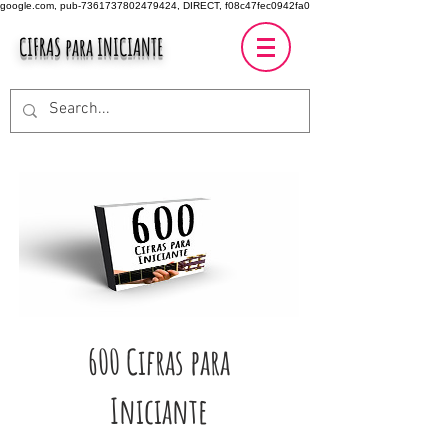
google.com, pub-7361737802479424, DIRECT, f08c47fec0942fa0
CIFRAS para INICIANTE
600 Cifras para
Iniciante