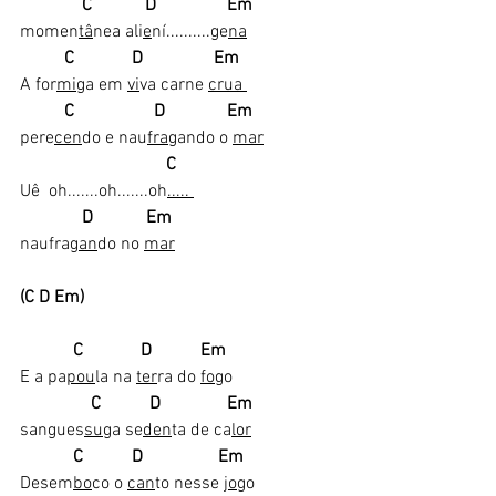
             C            D                Em
momen
tâ
nea ali
e
ní..........ge
na
C             D                Em
A for
mi
ga em 
vi
va carne 
crua 
 ​   
      C                  D              Em
pere
cen
do e nau
fra
gando o 
mar
                                C     
Uê  oh.......oh.......oh
..... 
             D            Em
naufra
gan
do no 
mar
(C D Em)
            C             D           Em
E a pa
pou
la na 
ter
ra do 
fo
go 
               C           D               Em
sangues
su
ga se
den
ta de ca
lor
           C           D                 Em
Desem
bo
co o 
can
to nesse 
jo
go 