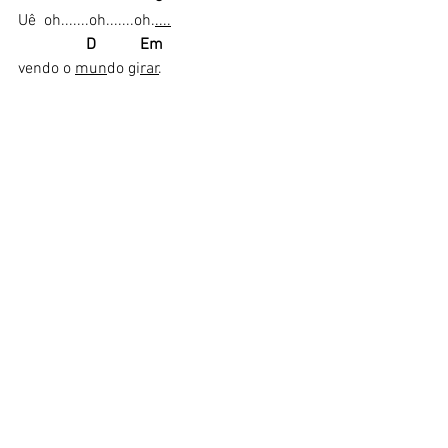
Uê  oh.......oh.......oh.
....
                D           Em
vendo o 
mun
do gi
rar
.